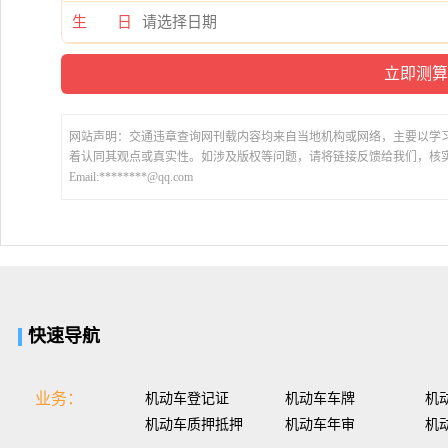
生 日
网站声明：交通违章查询网刊载内容均来自当地机构或网络，主要以学
着认同其观点或真实性。如涉及版权等问题，请将链接反馈给我们，核
Email:********@qq.com
快速导航
业务：
机动车登记证
机动车车牌
机
机动车质押抵押
机动车年审
机