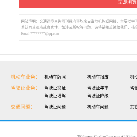
网站声明：交通违章查询网刊载内容均来自当地机构或网络，主要以学
着认同其观点或真实性。如涉及版权等问题，请将链接反馈给我们，核
Email:********@qq.com
机动车业务：
机动车牌照
机动车报废
机
驾驶证业务：
驾驶证换证
驾驶证年审
驾
驾驶证增驾
驾驶证降级
交通问题：
驾驶证问题
机动车问题
其
2026 www.ChaJiaoTong.com All Rights 