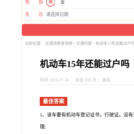
性 别
男
女
生 日
当前位置：
交通违章查询网
>
交通问题
> 机动车15年还能过户
机动车15年还能过户吗
时间:2016-07-30
浏览 458 次
匿名
最佳答案
1、该车要有机动车登记证书，行驶证。没
理;