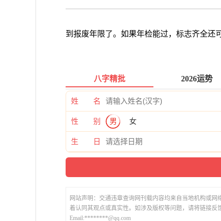
到报废年限了。如果年检能过，标志齐全还
八字精批
2026运势
姓 名
性 别
男
女
生 日
网站声明：交通违章查询网刊载内容均来自当地机构或网
着认同其观点或真实性。如涉及版权等问题，请将链接反
Email:********@qq.com