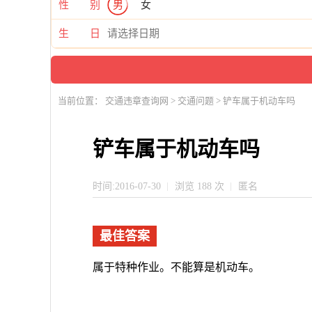
性 别
男
女
生 日
当前位置：
交通违章查询网
>
交通问题
> 铲车属于机动车吗
铲车属于机动车吗
时间:2016-07-30
浏览 188 次
匿名
最佳答案
属于特种作业。不能算是机动车。