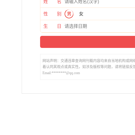
姓 名
性 别
男
女
生 日
网站声明：交通违章查询网刊载内容均来自当地机构或网
着认同其观点或真实性。如涉及版权等问题，请将链接反
Email:********@qq.com