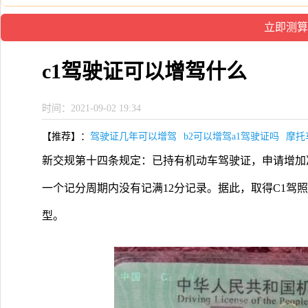
c1驾驶证可以增驾什么
时间：2021-09-02 19:34
【推荐】：
驾驶证几年可以增驾
b2可以增驾a1驾驶证吗
摩托
新交规第十四条规定：已持有机动车驾驶证，申请增加
一个记分周期内没有记满12分记录。据此，取得C1驾
型。