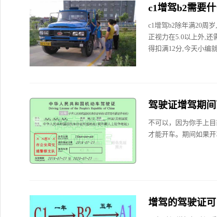
c1增驾b2需要
c1增驾b2除年满20周
正视力在5.0以上外,
得扣满12分,今天小编就
驾驶证增驾期间
不可以，因为你手上目
才能开车。期间如果开
增驾的驾驶证可