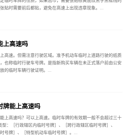
定临时车牌的性质，如果出市，需要张贴棕黄底纹黑字黑框线的
张贴时需要前后都贴，避免在高速上出现违章现象。...
能上高速吗
上高速。但需注意行驶区域。准予机动车临时上道路行驶的纸质
，也称临时行驶车号牌。是指新购买车辆在未正式落户前由公安
放的临时车辆行驶证明。...
时牌能上高速吗
能上高速吗？可以上高速。临时车牌的有效期一般不会超过三十
类型：［行政辖区内临时号牌］、［跨行政辖区临时号牌］、
时号牌］、［特型机动车临时号牌］。...