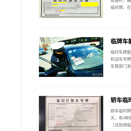
高速时，确
临时牌，在
临牌车
临时车牌能
机动车号牌
车管部门发
轿车临
轿车临时牌
天，有4种
［试验用临