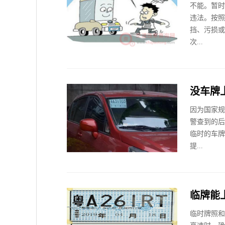
不能。暂时
违法。按照
挡、污损或
次...
没车牌
因为国家规
警查到的后
临时的车牌
提...
临牌能
临时牌照和