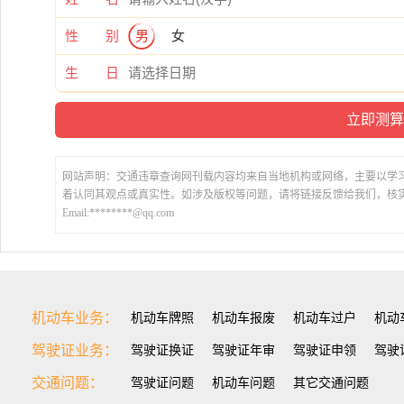
性 别
男
女
生 日
网站声明：交通违章查询网刊载内容均来自当地机构或网络，主要以学
着认同其观点或真实性。如涉及版权等问题，请将链接反馈给我们，核
Email:********@qq.com
机动车业务：
机动车牌照
机动车报废
机动车过户
机动
驾驶证业务：
驾驶证换证
驾驶证年审
驾驶证申领
驾驶
交通问题：
驾驶证问题
机动车问题
其它交通问题