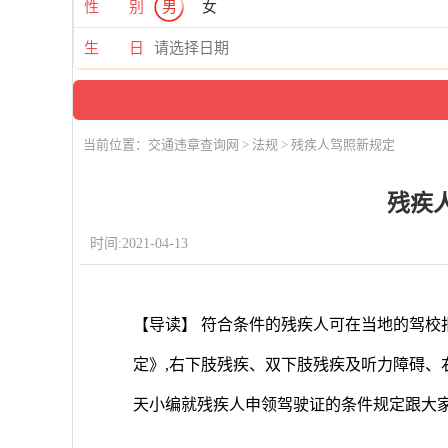
性 别
男
女
生 日
当前位置：
交通违章查询网
>
法规
> 残疾人驾照新规定
残疾
时间:2021-04-13
【导读】 符合条件的残疾人可在当地的驾校
定》,右下肢残疾、双下肢残疾及听力障碍、
天小编就残疾人申领驾驶证的条件规定跟大