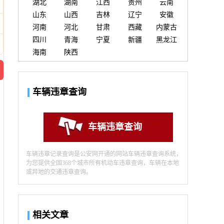
湖北
湖南
江西
贵州
云南
山东
山西
吉林
辽宁
安徽
河南
河北
甘肃
西藏
内蒙古
四川
青海
宁夏
新疆
黑龙江
海南
陕西
车辆违章查询
车辆违章查询
车辆违章记录查询是公安网开通的网站车辆违章查询系统，
为您提供全国368个城市所有机动车违章查询，车辆在本地
或异地的交通违章查询。
相关文章