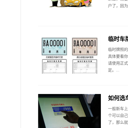
户了，因为
临时车
临时牌照的
具体要看你
请使用正式
定。...
如何选
一般新车上
个可以自己
了，那么就