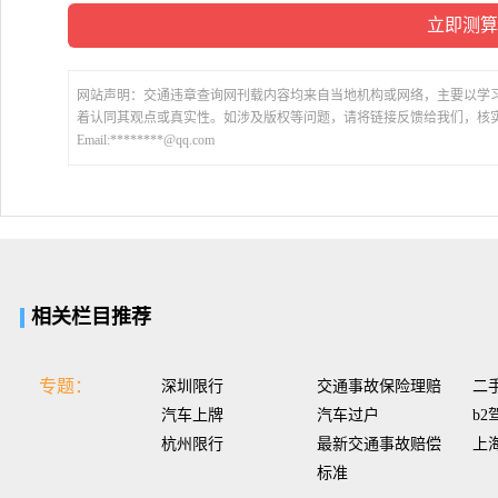
网站声明：交通违章查询网刊载内容均来自当地机构或网络，主要以学
着认同其观点或真实性。如涉及版权等问题，请将链接反馈给我们，核
Email:********@qq.com
相关栏目推荐
专题：
深圳限行
交通事故保险理赔
二
汽车上牌
汽车过户
b2
杭州限行
最新交通事故赔偿
上
标准