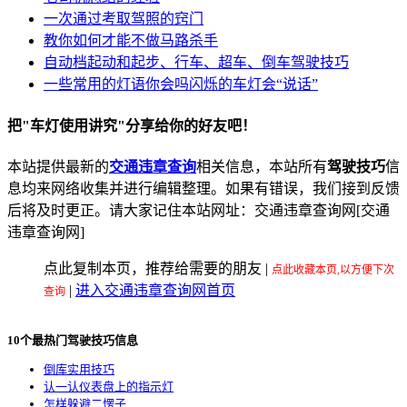
一次通过考取驾照的窍门
教你如何才能不做马路杀手
自动档起动和起步、行车、超车、倒车驾驶技巧
一些常用的灯语你会吗闪烁的车灯会“说话”
把"车灯使用讲究"分享给你的好友吧！
本站提供最新的
交通违章查询
相关信息，本站所有
驾驶技巧
信
息均来网络收集并进行编辑整理。如果有错误，我们接到反馈
后将及时更正。请大家记住本站网址：交通违章查询网[交通
违章查询网]
点此复制本页，推荐给需要的朋友
|
点此收藏本页,以方便下次
|
进入交通违章查询网首页
查询
10个最热门驾驶技巧信息
倒库实用技巧
认一认仪表盘上的指示灯
怎样躲避二愣子