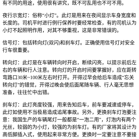
有不同的用途，使用很有讲究，既不可乱用也不可不用。
夜行示宽灯：俗称“小灯”。此灯是用来在夜间显示车身宽度和
长度的。司机平时进行例行保养时要经常检查，有的司机认为
小灯不起照明作用，对其不够重视，这是非常错误的。
信号灯：包括转向灯(双闪)和刹车灯。正确使用信号灯对安全
行车很重要。
转向灯：此灯是在车辆转向时开启，断续闪亮，以提示前后左
右的车辆和行人注意。转向灯的开启时间要掌握好，应在距转
弯路口30米~100米左右时打开。开得过早会给后车造成“忘关
转向灯”的错觉，开得过晚会使后面尾随车辆、行人毫无思想
准备，往往忙中出错。
刹车灯：此灯亮度较强，用来告知后车，前车要减速或停车，
此灯如使用不当极易造成追尾事故。另外，更换刹车灯泡要注
意：我国生产的车辆尾灯一般都是“一泡二用”，灯泡内有两个
光丝，较弱的为小灯，较强的为刹车灯。有的厂家将其设计为
高低脚插入式，使用起来非常方便。更换时一定要注意不要接