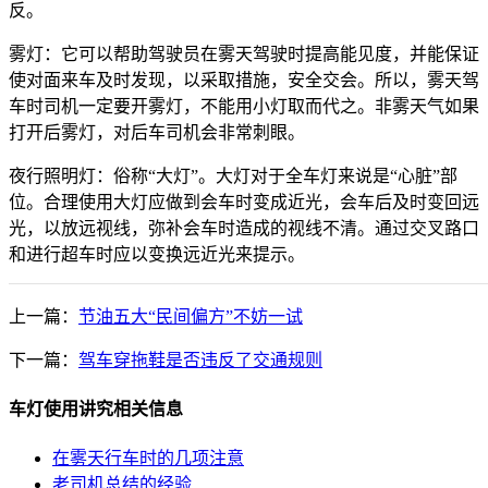
反。
雾灯：它可以帮助驾驶员在雾天驾驶时提高能见度，并能保证
使对面来车及时发现，以采取措施，安全交会。所以，雾天驾
车时司机一定要开雾灯，不能用小灯取而代之。非雾天气如果
打开后雾灯，对后车司机会非常刺眼。
夜行照明灯：俗称“大灯”。大灯对于全车灯来说是“心脏”部
位。合理使用大灯应做到会车时变成近光，会车后及时变回远
光，以放远视线，弥补会车时造成的视线不清。通过交叉路口
和进行超车时应以变换远近光来提示。
上一篇：
节油五大“民间偏方”不妨一试
下一篇：
驾车穿拖鞋是否违反了交通规则
车灯使用讲究相关信息
在雾天行车时的几项注意
老司机总结的经验