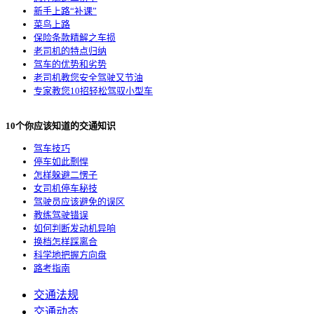
新手上路“补课”
菜鸟上路
保险条款精解之车损
老司机的特点归纳
驾车的优势和劣势
老司机教您安全驾驶又节油
专家教您10招轻松驾驭小型车
10个你应该知道的交通知识
驾车技巧
停车如此剽悍
怎样躲避二愣子
女司机停车秘技
驾驶员应该避免的误区
教练驾驶错误
如何判断发动机异响
换档怎样踩离合
科学地把握方向盘
路考指南
交通法规
交通动态