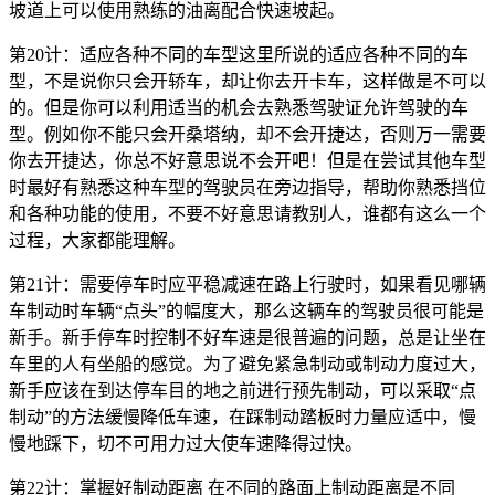
坡道上可以使用熟练的油离配合快速坡起。
第20计：适应各种不同的车型这里所说的适应各种不同的车
型，不是说你只会开轿车，却让你去开卡车，这样做是不可以
的。但是你可以利用适当的机会去熟悉驾驶证允许驾驶的车
型。例如你不能只会开桑塔纳，却不会开捷达，否则万一需要
你去开捷达，你总不好意思说不会开吧！但是在尝试其他车型
时最好有熟悉这种车型的驾驶员在旁边指导，帮助你熟悉挡位
和各种功能的使用，不要不好意思请教别人，谁都有这么一个
过程，大家都能理解。
第21计：需要停车时应平稳减速在路上行驶时，如果看见哪辆
车制动时车辆“点头”的幅度大，那么这辆车的驾驶员很可能是
新手。新手停车时控制不好车速是很普遍的问题，总是让坐在
车里的人有坐船的感觉。为了避免紧急制动或制动力度过大，
新手应该在到达停车目的地之前进行预先制动，可以采取“点
制动”的方法缓慢降低车速，在踩制动踏板时力量应适中，慢
慢地踩下，切不可用力过大使车速降得过快。
第22计：掌握好制动距离 在不同的路面上制动距离是不同