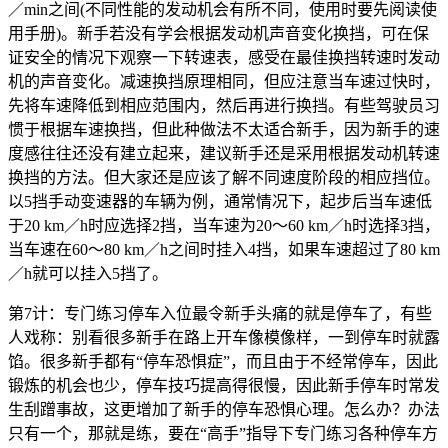
／min之间(不同性能的发动机会有所不同，使用时要先阅读使
用手册)。新手若没有学会根据发动机声音变化换挡，可在保
证安全的情况下观察一下转速表，感受在最佳换挡转速时发动
机的声音变化。减速换挡原理相同，但应注意当车速过快时，
先将车速降低到相应范围内，然后再进行换挡。有些驾驶员习
惯于根据车速换挡，但此种做法不太适合新手，因为新手的速
度感往往还没有建立起来，建议新手还是采用根据发动机转速
换挡的方法。但大家还是应该了解不同速度阶段的相应挡位。
以5挡手动变速器的车辆为例，通常情况下，起步后当车速低
于20 km／h时应选择2挡，当车速为20～60 km／h时选择3挡，
当车速在60～80 km／h之间时挂入4挡，如果车速超过了80 km
／h就可以挂入5挡了。
第7计：专门练习停车入位最令新手头痛的就是停车了，有些
人戏称：别看很多新手在路上开车像模像样，一到停车时就露
馅。很多新手都有“停车恐惧症”，而且由于不经常停车，因此
锻炼的机会也少，停车技巧提高得很慢，因此新手停车时常发
生刮蹭事故，这更增加了新手的停车恐惧心理。怎么办？办法
只有一个，那就是练，要在“高手”指导下专门练习各种停车方