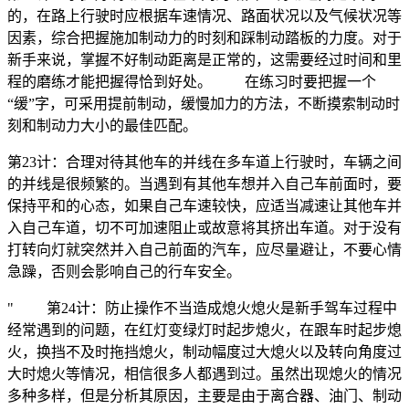
的，在路上行驶时应根据车速情况、路面状况以及气候状况等
因素，综合把握施加制动力的时刻和踩制动踏板的力度。对于
新手来说，掌握不好制动距离是正常的，这需要经过时间和里
程的磨练才能把握得恰到好处。 在练习时要把握一个
“缓”字，可采用提前制动，缓慢加力的方法，不断摸索制动时
刻和制动力大小的最佳匹配。
第23计：合理对待其他车的并线在多车道上行驶时，车辆之间
的并线是很频繁的。当遇到有其他车想并入自己车前面时，要
保持平和的心态，如果自己车速较快，应适当减速让其他车并
入自己车道，切不可加速阻止或故意将其挤出车道。对于没有
打转向灯就突然并入自己前面的汽车，应尽量避让，不要心情
急躁，否则会影响自己的行车安全。
" 第24计：防止操作不当造成熄火熄火是新手驾车过程中
经常遇到的问题，在红灯变绿灯时起步熄火，在跟车时起步熄
火，换挡不及时拖挡熄火，制动幅度过大熄火以及转向角度过
大时熄火等情况，相信很多人都遇到过。虽然出现熄火的情况
多种多样，但是分析其原因，主要是由于离合器、油门、制动