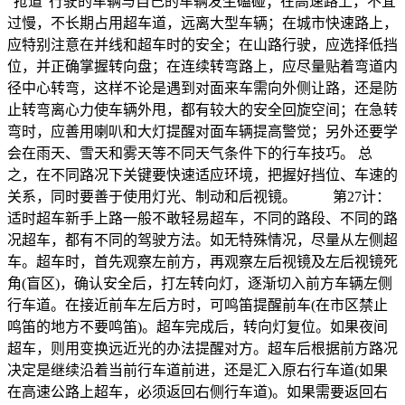
“抢道”行驶的车辆与自己的车辆发生磕碰；在高速路上，不宜
过慢，不长期占用超车道，远离大型车辆；在城市快速路上，
应特别注意在并线和超车时的安全；在山路行驶，应选择低挡
位，并正确掌握转向盘；在连续转弯路上，应尽量贴着弯道内
径中心转弯，这样不论是遇到对面来车需向外侧让路，还是防
止转弯离心力使车辆外甩，都有较大的安全回旋空间；在急转
弯时，应善用喇叭和大灯提醒对面车辆提高警觉；另外还要学
会在雨天、雪天和雾天等不同天气条件下的行车技巧。 总
之，在不同路况下关键要快速适应环境，把握好挡位、车速的
关系，同时要善于使用灯光、制动和后视镜。 第27计：
适时超车新手上路一般不敢轻易超车，不同的路段、不同的路
况超车，都有不同的驾驶方法。如无特殊情况，尽量从左侧超
车。超车时，首先观察左前方，再观察左后视镜及左后视镜死
角(盲区)，确认安全后，打左转向灯，逐渐切入前方车辆左侧
行车道。在接近前车左后方时，可鸣笛提醒前车(在市区禁止
鸣笛的地方不要鸣笛)。超车完成后，转向灯复位。如果夜间
超车，则用变换远近光的办法提醒对方。超车后根据前方路况
决定是继续沿着当前行车道前进，还是汇入原右行车道(如果
在高速公路上超车，必须返回右侧行车道)。如果需要返回右