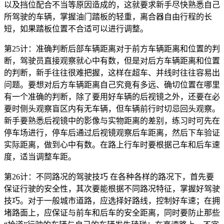
以及挡位配合不当等原因造成的，这就要求新手尽快熟悉自己
所驾驶的车辆，掌握油门踏板的轻重，离合器自由行程的长
短，如果踏板位置不合适可以进行调整。
第25计：准确判断后部车辆距离对于前方车辆距离和位置的判
断，驾驶员直接观察就心中有数，但是对后方车辆距离和位置
的判断，新手往往很难把握，这样在超车、并线时往往容易出
问题。要想对后方车辆距离自己究竟有多远、确切位置在哪里
有一个准确的判断，除了要用好车辆的后视镜之外，还要在必
要时侧头观察盲区内有无车辆，但车辆前行时切忌回头观察。
新手要熟悉后视镜中的影像与实物距离的差别，练习时可先在
停车场进行，停车后通过后视镜观察后车距离，然后下车验证
实际距离，做到心中有数。在路上行车时要根据己车和后车速
度，适当调整车距。
第26计：不同路况的驾驶技巧 在各种各样的路况下，首先要
保证行驶的安全性，其次要能根据不同路况特征，掌握好驾驶
技巧。对于一般城市道路，应选择好路线，控制好车速；在拥
堵路面上，应保证与前车和后车的安全距离，同时要防止那些