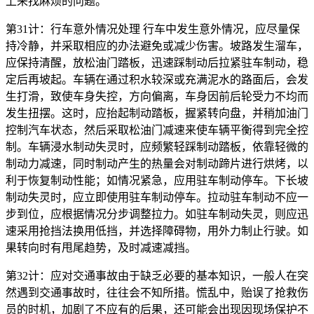
上来找麻烦的问题。
第31计：行车意外情况处理 行车中发生意外情况，应尽量保
持冷静，并采取相应的办法避免或减少伤害。坡路发生溜车，
应保持清醒，放松油门踏板，迅速踩制动后拉紧驻车制动，稳
定后再坡起。车辆在通过积水较深或充满泥水的路面后，会发
生打滑，致使车身失控，方向偏离，车身因前后轮受力不均而
发生扭摆。这时，应抬起制动踏板，握紧转向盘，并稍加油门
控制汽车状态，然后采取松油门减速来使车辆平衡得到完全控
制。车辆浸水制动失灵时，应频繁轻踩制动踏板，依靠轻微的
制动力减速，同时制动产生的热量会对制动蹄片进行烘烤，以
利于恢复制动性能；如情况紧急，应用驻车制动停车。下长坡
制动失灵时，应立即使用驻车制动停车。拉动驻车制动不应一
步到位，应根据情况分步调整拉力。如驻车制动失灵，则应迅
速采用抢挡法换用低挡，并选择障碍物，用外力制止行驶。如
果转向时有甩尾趋势，及时减速减挡。
第32计：应对交通事故由于缺乏必要的基本知识，一般人在突
然遇到交通事故时，往往会不知所措。慌乱中，贻误了抢救伤
员的时机，加剧了不应有的后果，还可能会出现因现场保护不