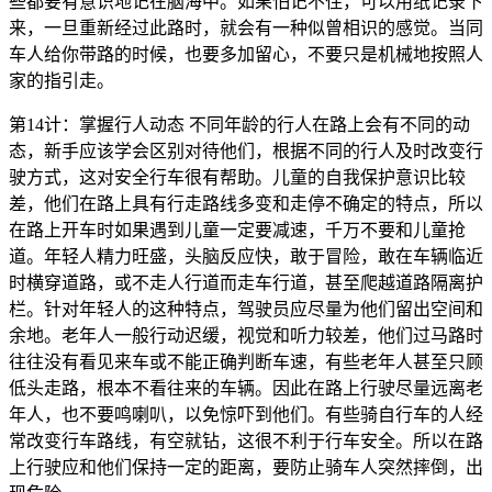
些都要有意识地记在脑海中。如果怕记不住，可以用纸记录下
来，一旦重新经过此路时，就会有一种似曾相识的感觉。当同
车人给你带路的时候，也要多加留心，不要只是机械地按照人
家的指引走。
第14计：掌握行人动态 不同年龄的行人在路上会有不同的动
态，新手应该学会区别对待他们，根据不同的行人及时改变行
驶方式，这对安全行车很有帮助。儿童的自我保护意识比较
差，他们在路上具有行走路线多变和走停不确定的特点，所以
在路上开车时如果遇到儿童一定要减速，千万不要和儿童抢
道。年轻人精力旺盛，头脑反应快，敢于冒险，敢在车辆临近
时横穿道路，或不走人行道而走车行道，甚至爬越道路隔离护
栏。针对年轻人的这种特点，驾驶员应尽量为他们留出空间和
余地。老年人一般行动迟缓，视觉和听力较差，他们过马路时
往往没有看见来车或不能正确判断车速，有些老年人甚至只顾
低头走路，根本不看往来的车辆。因此在路上行驶尽量远离老
年人，也不要鸣喇叭，以免惊吓到他们。有些骑自行车的人经
常改变行车路线，有空就钻，这很不利于行车安全。所以在路
上行驶应和他们保持一定的距离，要防止骑车人突然摔倒，出