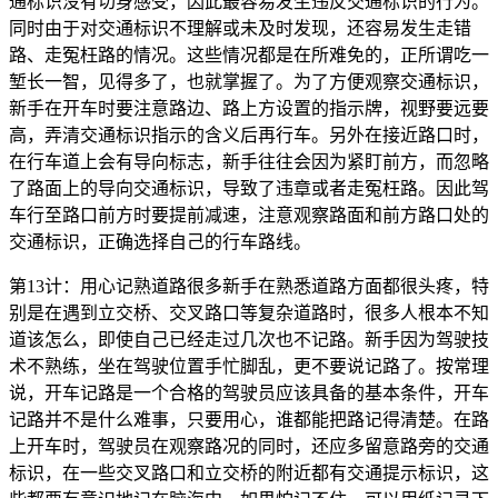
通标识没有切身感受，因此最容易发生违反交通标识的行为。
同时由于对交通标识不理解或未及时发现，还容易发生走错
路、走冤枉路的情况。这些情况都是在所难免的，正所谓吃一
堑长一智，见得多了，也就掌握了。为了方便观察交通标识，
新手在开车时要注意路边、路上方设置的指示牌，视野要远要
高，弄清交通标识指示的含义后再行车。另外在接近路口时，
在行车道上会有导向标志，新手往往会因为紧盯前方，而忽略
了路面上的导向交通标识，导致了违章或者走冤枉路。因此驾
车行至路口前方时要提前减速，注意观察路面和前方路口处的
交通标识，正确选择自己的行车路线。
第13计：用心记熟道路很多新手在熟悉道路方面都很头疼，特
别是在遇到立交桥、交叉路口等复杂道路时，很多人根本不知
道该怎么，即使自己已经走过几次也不记路。新手因为驾驶技
术不熟练，坐在驾驶位置手忙脚乱，更不要说记路了。按常理
说，开车记路是一个合格的驾驶员应该具备的基本条件，开车
记路并不是什么难事，只要用心，谁都能把路记得清楚。在路
上开车时，驾驶员在观察路况的同时，还应多留意路旁的交通
标识，在一些交叉路口和立交桥的附近都有交通提示标识，这