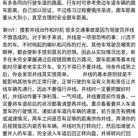
有多条同向行驶车道的路面，行车时可参考旁边车道车辆的跟
车距离，自己加以验证，不过练习过程要循序渐进，跟车距离
要从大到小，直至合理的安全跟车距离。
第9计：摸索并线动作和时机 很多交通事故是因为驾驶员并线
不慎造成的。对于新手来说，并线是一项很恐怖的事：川流不
息的车、不时响起的喇叭和闪烁的灯光、其他车驾驶员嘲笑的
眼神，都会使新手感到莫名的恐惧。因此从实际情况出发，新
手在未完全掌握通过后视镜观察后方路况、跟车距离等基本技
能时尽量老老实实开车，非万不得已不要并线。待条件成熟之
后，你会发现并线其实很简单。 并线的基本原则就是不
能影响其他车的正常行驶，正常行驶的车没有义务和责任让并
线车辆先通行，因此不要强行并线。并线时一定要把握好时
机，并线动作要干净利落，一气呵成。并线要提前作准备，一
定要将车道前后的状况都看清楚再并线。重点看看要并入车道
里车的行驶情况，诸如该车道内车辆的速度，前方是否有拥堵
或减速情况，两车之间是否有足够的距离供你并线，弄清你的
后视镜盲区内是否有车辆。并线时先打转向灯，然后加速驶入
要并入的车道，完全进入车道后回正转向盘，并将转向灯回