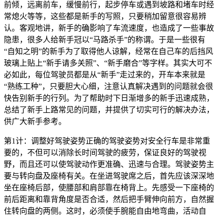
前倾，远离前车，缓慢前行，起步停车或遇到坡路和堵车时经
常熄火等等，这些都是新手的写照，只要稍加留意很容易辨
认。客观地讲，新手的确影响了车流速度，也造成了一些事故
隐患，很多人给新手冠以“马路杀手”的称谓。于是一些很有
“自知之明”的新手为了取得他人谅解，经常在自己车的后挡风
玻璃上贴上“新手请多关照”、“新手磨合”等字样。其实大可不
必如此，每位驾驶员都是从“新手”走过来的，开车本来就是
“熟练工种”，只要胆大心细，注意认真解决遇到的问题就会很
快告别新手的行列。为了帮助时下日渐增多的新手迅速成熟，
总结了新手上路常见的问题，并提供了切实可行的解决办法，
供广大新手参考。
第1计：调整好驾驶姿势正确的驾驶姿势对安全行车是非常重
要的，不但可以消除长时间驾驶的疲劳，保证良好的驾驶视
野，而且还可以使驾驶动作更准确、迅速与合理。驾驶姿势主
要与转向盘及座椅有关。在坐进驾驶席之后，首先应该深深地
坐在座椅后部，使腰部和肩部靠在椅背上。先感受一下座椅的
前后距离和靠背角度是否合适，然后把手臂伸向前方，自然握
住转向盘的两侧。这时，必须使手腕能自由地弯曲，活动自