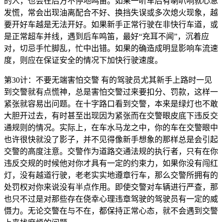
的人，也会在后方不停地鸣笛。如果一听车后有喇叭响就心急
发慌，常会出现油离配合不好、换挡失误或多次熄火现象，越
要开好车越是无法开好。如果新手正常行驶在非快行车道，或
是正常超车并线，遇到后车鸣笛，最好“充耳不闻”，沉着应
对，切忌手忙脚乱，忙中出错。如果的确造成明显影响车流速
度，则应在保证安全的情况下加快行驶速度。
第30计：不要无端害怕交警 有的驾驶员尤其新手上路时一见
到交警就有点慌神，总是害怕交警过来要扣分、罚款，这样一
紧张就容易出问题。在十字路口看到交警，本来是绿灯也不敢
大胆开过去，有时甚至出现因为紧张而在交警眼皮底下违反交
通规则的情况。实际上，在车水马龙之中，你的车在交警眼中
也许很快就没了影子，并不见得像新手想象的那样总是会引起
交警的高度注意。交警作为道路交通法规的执行者，只有在你
违反交规的时候他对你才具有一定的约束力，如果你没有闯红
灯，没有越道行驶，老老实实地遵章行车，那么交警所拥有的
处罚权对你来说没有半点作用。即使交警对车辆进行严查，那
也只不过是对那些存在侥幸心理违章驾驶的驾驶员有一定的威
慑力。无论交警在与不在，都保持正常心态，就不会遇到交警