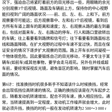
况下，强迫自己将紧盯着前方的目光移出一些，用眼睛的余光
分别观察3个后视镜、路面及车辆前上方，保持你的中心视野
能扫视到广阔的路面状况——前、后、左、右、上和下。前方
观察要尽可能远；后方观察靠中、左和右3个后视镜，看到后
方所有车道上跟车的距离和速度；左、右观察从路的最左到最
右，包括对面来车，左、右路边的停车、行人和路口里欲转出
的车辆；往上看要看到路牌和信号灯；往下看要看到路面标志
线和路面障碍。在扩大视野的过程中车速不宜过快，而且在保
证安全的情况下逐步扩大观察的范围。路上开车长时间凝视一
个物体很危险。因此要锻炼自己的目光移动，不要太专注于某
辆车(如前车)或其他事物，要学会走马观花。另外在并线或超
车前，要经常探视反光镜，避免盲区的影响，随时掌握汽车后
面的情况。
第6计：找准换挡时机很多新手不知道该什么时候换挡，经常
会出现低挡位高转速的情况。正确的换挡应该是在汽车起步之
后，随着发动机转速增加，配合不同车速，换入相应挡位。通
常，当转速提高到一定程度，发动机工作噪声就会增大，此时
就必须升挡，换挡的时机一般在发动机转速为2 500～3 000 r