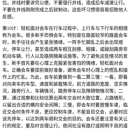
位。并线时要讲究公德，不要强行并线，造成后车减速让行。
不要在并线刚刚完成之后就制动，这些坏习惯很容易招致他人
反感。
第10计：轻松面对会车在行车过程中，上行车与下行车的相错
称为会车。很多新手恐惧会车，特别是在路面较窄的路面会车
时，新手往往会产生紧张情绪，一阵手忙脚乱之后会出现熄
火、停车让行，甚至造成两车相互刮擦、相撞，或碰刮路旁非
机动车辆、行人以及路侧隔离设施等。为了避免这些情况的发
生，新手首先要在心理上克服紧张害怕的情绪，轻松面对会
车。正确会车要提前做好准备，避免会车时心理上的慌乱和操
作上的忙乱。为此，会车前要做到一看二算三慢：一看，即看
对向来车的车型、速度和装载情况，前方道路的宽度、坚实情
况，路旁行人、车辆情况，路旁停车以及障碍物情况等；二
算，通过观察和比较估算出两车交会时大致位置，占路情形，
以留出合适的横向安全间隔；三慢，即会车时要放慢车速，临
近交会时条件不良，更应控制车速，不能盲目交会，必要时应
该先停车，以达到两车顺利交会的目的。会车还要注意有关让
行的规定，要及时合理让行。夜间在没有路灯或照明不良的道