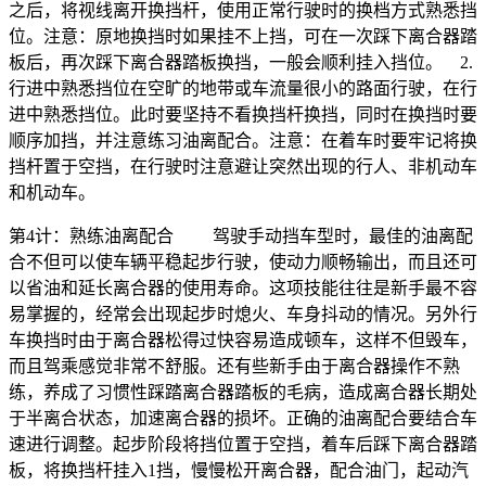
之后，将视线离开换挡杆，使用正常行驶时的换档方式熟悉挡
位。注意：原地换挡时如果挂不上挡，可在一次踩下离合器踏
板后，再次踩下离合器踏板换挡，一般会顺利挂入挡位。 2.
行进中熟悉挡位在空旷的地带或车流量很小的路面行驶，在行
进中熟悉挡位。此时要坚持不看换挡杆换挡，同时在换挡时要
顺序加挡，并注意练习油离配合。注意：在着车时要牢记将换
挡杆置于空挡，在行驶时注意避让突然出现的行人、非机动车
和机动车。
第4计：熟练油离配合 驾驶手动挡车型时，最佳的油离配
合不但可以使车辆平稳起步行驶，使动力顺畅输出，而且还可
以省油和延长离合器的使用寿命。这项技能往往是新手最不容
易掌握的，经常会出现起步时熄火、车身抖动的情况。另外行
车换挡时由于离合器松得过快容易造成顿车，这样不但毁车，
而且驾乘感觉非常不舒服。还有些新手由于离合器操作不熟
练，养成了习惯性踩踏离合器踏板的毛病，造成离合器长期处
于半离合状态，加速离合器的损坏。正确的油离配合要结合车
速进行调整。起步阶段将挡位置于空挡，着车后踩下离合器踏
板，将换挡杆挂入1挡，慢慢松开离合器，配合油门，起动汽