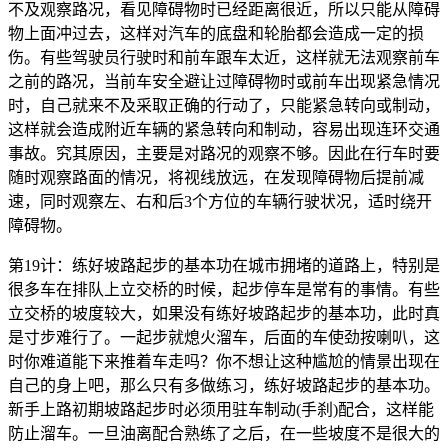
不及观察路况，看见障碍物时已经距离很近，所以只能从障碍
物上面冲过去，这样对汽车的底盘和轮胎都会造成一定的损
伤。有些驾驶员行驶时和前车跟车太近，这样就无法观察前车
之前的路况，当前车安全避让过障碍物时或前车出现紧急情况
时，自己就来不及采取正确的行动了，只能紧急转向或制动，
这样就会造成附近车辆的紧急转向和制动，容易出现连环交通
事故。究其原因，主要是对路况的观察不够。因此在行车时要
随时观察路面的情况，将视线放远，在发现障碍物后提前减
速，同时观察左、右和后3个方位的车辆行驶状况，适时绕开
障碍物。
第19计：练好坡路起步的基本功在城市拥堵的道路上，特别是
很多车在排队上立交桥的时候，起步停车是常有的事情。有些
立交桥的坡度较大，如果没有练好坡路起步的基本功，此时真
是寸步难行了。一起步就熄火溜车，后面的车使劲按喇叭，这
时你难道能下来推着车走吗？你不想让这种尴尬的情景出现在
自己的身上吧，那么只有多做练习，练好坡路起步的基本功。
新手上路初期坡路起步时必须用驻车制动(手刹)配合，这样能
防止溜车。一旦油离配合熟练了之后，在一些坡度不是很大的