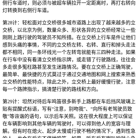
侧行车道时，则必须与被超车辆拉开一定距离时，再打右转向
灯转换到右侧行车道。
第28计：轻松面对立交桥很多城市道路上出现了越来越多的立
交桥，以北京为例，数量众多、形状各异的立交桥经常让一些
刚刚上路行驶的驾驶员不知所措。在立交桥上行车是件让他们
感到头痛的事情，不同的立交桥左转、右转、直行和掉头走法
都不相同，同一条环线光一个左转弯就能有三四种走法。如果
在行车中没有看清立交桥指示牌，或走错了行驶路线，往往会
多走很多冤枉路甚至发生迷路情况。要在立交桥上正确驾驶，
最简单、最快捷的方式莫过于通过交通地图和网上搜索来熟悉
立交桥的性能特点，除此之外，立交桥上最好缓慢行驶，注意
每一个路牌指示，搞清楚行驶的路线和方向。
第29计：坦然对待后车鸣笛很多新手上路都在车后挡风玻璃上
贴有提醒式标语，写有“注意，别吻我”、“向所有老驾驶员致
敬”等诙谐的语句，以示后车关照。这在很大程度上可以保证
在车辆影响到其他车辆的驾驶时，可以得到他人的宽容与理
解。但有时在熄火、起步太慢或行驶不畅的情况下，遇到性急