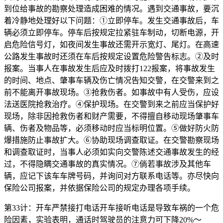
到位给事故的勘察处理造成困难的情况。遇到交通事故，要沉
着冷静地处理好以下问题：①立即停车。发生交通事故后，车
辆必须立即停车。停车后按规定拉紧驻车制动，切断电源，开
启危险信号灯，如夜间发生事故还需开示宽灯、尾灯。在高速
公路发生事故时还须在车后按规定设置危险警告标志。②及时
报案。当事人在事故发生后应及时拨打122报案，将事故发生
的时间、地点、肇事车辆及伤亡情况告知交警，在交警来到之
前不能离开事故现场。③抢救伤者。如事故中有人受伤，应设
法送医院抢救治疗。④保护现场。在交警到来之前应当保护好
现场，除非因抢救伤者和财产需要，不得擅自移动现场肇事车
辆、伤者及物品等，必须移动时应当标明位置。⑤做好防火防
爆措施防止事故扩大。⑥协助现场调查取证。在交警勘察现场
和调查取证时，当事人必须如实向交警陈述交通事故发生的经
过，不得隐瞒交通事故的真实情况。⑦倘若事故涉及其他车
辆，应记下该车车牌号码，并询问对方联系电话等。亦尽快向
保险公司报案，并依据保险公司的规定办理各项手续。
第33计：开车严禁接打电话开车接听电话是导致车祸的一个危
险因素，实验表明，通话时驾驶员的注意力可下降20%～