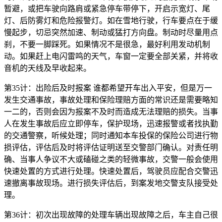
暂避，或把车驶向路肩或紧急停车带停下，开启示宽灯、尾
灯、后防雾灯和危险报警灯。如在雪地行驶，行车要点在于缓
慢起步，切忌突然加速、制动或猛打方向盘。制动时尽量用点
刹，不要一脚踩死。如果情况不是很急，最好利用发动机制
动。如果赶上电闪雷鸣的天气，车窗一定要全部关紧，并将收
音机的天线及早收起来。
第35计：出险后及时报案 谁都希望开车出入平安，但是万一
发生交通事故，事故处理和保险理赔方面的常识还是需要略知
一二的，否则会因为报案不及时而造成无法理赔的损失。当事
人在发生事故后应立即停车，保护现场，迅速报警或者找执勤
的交通警察，听候处理；同时通知本车投保的保险公司进行物
损评估，评估后及时将评估证明送至交警部门确认。对责任明
确、当事人争议不大或磕碰之类的轻微事故，交警一般会使用
快速处置的方式进行处理。快速处置后，驾驶员应配合交警迅
速撤离事故现场。进行损失评估后，到案发地交警支队接受处
理。
第36计：初次出现故障的处理车辆出现故障之后，车主自己很