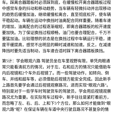
车。踩离合器踏板时必须踩到底，在缓慢松开离合器踏板过程
中感觉车身的抖动和移动趋势，当车辆有轻微抖动并出现移动
的趋势后缓慢加油，继续缓慢松离合，直至彻底松开，使车辆
平稳起动。车辆在运动中换挡时油离配合同样重要。随着车速
的增加，油离配合的过程逐渐缩短，即离合器踏板的松开速度
要加快。为了保证换挡过程顺畅，油门也要合理配合，千万不
要猛加油。比较理想的状态是在换挡过程中车辆运行平稳，速
度平缓提高，感觉不出明显的瞬时减速和加速。反之，在减速
降挡时要先适当制动，当车速合适时踩下离合器踏板换挡。
第5计：学会眼观六路 驾驶员坐在车里视野有限，单凭肉眼通
常只能看清前方的情况，对于左、右和后方的情况只能借助车
内后视镜和2个车外后视镜了。而一些驾驶动作，如转向、倒
车、并线和超车等，必须借助后视镜方能安全完成。因此新手
上路首先要学会通过后视镜观察路况，进而实现“眼观六路”。
特别是对于一些学车时驾驶货车的驾驶员，学会用后视镜观察
路况尤为重要。在实际驾车过程中，新手往往是紧盯着前方，
而忽略了左、右、后、上和下5个方位，那么如何才能做到“眼
观六路”呢？在保证车辆在车道中央行驶且路况不甚复杂的情