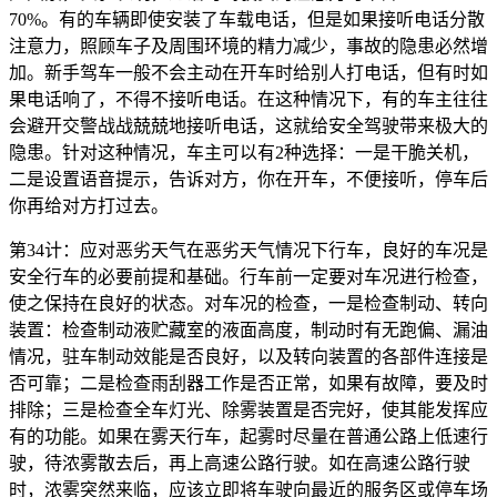
70%。有的车辆即使安装了车载电话，但是如果接听电话分散
注意力，照顾车子及周围环境的精力减少，事故的隐患必然增
加。新手驾车一般不会主动在开车时给别人打电话，但有时如
果电话响了，不得不接听电话。在这种情况下，有的车主往往
会避开交警战战兢兢地接听电话，这就给安全驾驶带来极大的
隐患。针对这种情况，车主可以有2种选择：一是干脆关机，
二是设置语音提示，告诉对方，你在开车，不便接听，停车后
你再给对方打过去。
第34计：应对恶劣天气在恶劣天气情况下行车，良好的车况是
安全行车的必要前提和基础。行车前一定要对车况进行检查，
使之保持在良好的状态。对车况的检查，一是检查制动、转向
装置：检查制动液贮藏室的液面高度，制动时有无跑偏、漏油
情况，驻车制动效能是否良好，以及转向装置的各部件连接是
否可靠；二是检查雨刮器工作是否正常，如果有故障，要及时
排除；三是检查全车灯光、除雾装置是否完好，使其能发挥应
有的功能。如果在雾天行车，起雾时尽量在普通公路上低速行
驶，待浓雾散去后，再上高速公路行驶。如在高速公路行驶
时，浓雾突然来临，应该立即将车驶向最近的服务区或停车场