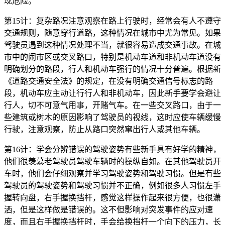
现危险。
第15计：复杂路况注意观察在路上行驶时，经常会有人不遵守
交通规则，随意穿行道路，这种情况在城市中尤为常见。如果
驾驶员遇到这种情况处理不当，就很容易造成交通事故。在城
市中的闹市区或交叉路口，特别是机动车道和非机动车道没有
明确划分的路段，行人和机动车强行的情况十分普遍。根据新
《道路交通安全法》的规定，在没有明确交通信号标志的路
段，机动车应主动让行行人和非机动车，因此新手要学会避让
行人，切不可意气用事，开赌气车。在一些交叉路口，由于一
些建筑或树木的原因影响了驾驶员的视线，这时应使车辆缓慢
行驶，注意观察，防止从路口突然窜出行人或其他车辆。
第16计：学会分辨错误的驾驶姿势有些新手具有好学的精神，
他们很羡慕老驾驶员驾驶车辆时的操纵自如。在其他驾驶员开
车时，他们会仔细观察并学习驾驶姿势和驾驶习惯。但是有些
驾驶员的驾驶姿势和驾驶习惯并不正确，例如很多人习惯左手
握转向盘，右手握换挡杆，感觉这样操作起来很方便，也很潇
洒，但是这样做是错误的。这不但影响对突发事件的应对速
度，而且右手握换挡杆时，手会给换挡杆一个向下的压力，长