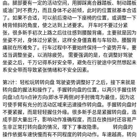
由。腿部要有一定的活动空间，用脚踩离合器踏板、制动踏板
或油门时不费力，而且身体不必前倾，此时的位置就基本合适
了。如果不合适，可以前后滑动一下座椅的位置，或调整一下
椅背倾斜的角度，使之达到上述要求。 开车时不要过分紧
张，很多新手初次上路之后往往感到腰酸背痛，主要就是因为
坐姿不对，身体过分紧张，这样全身僵直着与车较劲，腰酸背
痛就在所难免了。行车过程中不要始终保持一个姿势开车，要
适当调整坐姿，以消除疲劳。 需要强调的是，在调整好驾驶
坐姿之后，千万记得系好安全带，避免在行驶途中突然想起未
系安全带而导致紧张情绪和不安全因素。
第2计：轻松玩转转向盘 驾驶姿势调整好了之后，接下来就是
转向盘的握法和操作了。手握转向盘的位置，以两只手握住转
向盘3点与9点钟方向(即水平两侧)时手肘微弯为最佳，因为这
可使手臂有充分的活动区域来迅速操作转向盘。手握转向盘时
不要紧握，而是轻轻握住外缘。很多新手总是紧握转向盘，造
成手部大量出汗，影响动作准确程度，而且在换挡时还容易产
生非正常打转向盘的情况，埋下了事故隐患。 转向盘的
操作依据车速快慢而有不同程度的转向动作。车速越高，转向