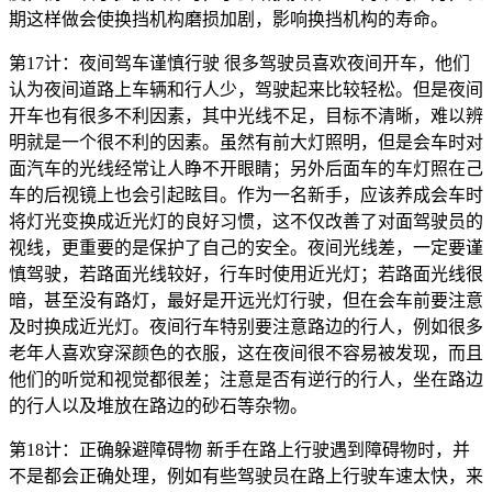
期这样做会使换挡机构磨损加剧，影响换挡机构的寿命。
第17计：夜间驾车谨慎行驶 很多驾驶员喜欢夜间开车，他们
认为夜间道路上车辆和行人少，驾驶起来比较轻松。但是夜间
开车也有很多不利因素，其中光线不足，目标不清晰，难以辨
明就是一个很不利的因素。虽然有前大灯照明，但是会车时对
面汽车的光线经常让人睁不开眼睛；另外后面车的车灯照在己
车的后视镜上也会引起眩目。作为一名新手，应该养成会车时
将灯光变换成近光灯的良好习惯，这不仅改善了对面驾驶员的
视线，更重要的是保护了自己的安全。夜间光线差，一定要谨
慎驾驶，若路面光线较好，行车时使用近光灯；若路面光线很
暗，甚至没有路灯，最好是开远光灯行驶，但在会车前要注意
及时换成近光灯。夜间行车特别要注意路边的行人，例如很多
老年人喜欢穿深颜色的衣服，这在夜间很不容易被发现，而且
他们的听觉和视觉都很差；注意是否有逆行的行人，坐在路边
的行人以及堆放在路边的砂石等杂物。
第18计：正确躲避障碍物 新手在路上行驶遇到障碍物时，并
不是都会正确处理，例如有些驾驶员在路上行驶车速太快，来