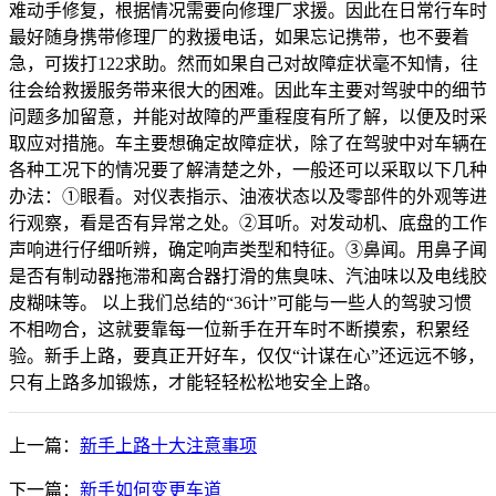
难动手修复，根据情况需要向修理厂求援。因此在日常行车时
最好随身携带修理厂的救援电话，如果忘记携带，也不要着
急，可拨打122求助。然而如果自己对故障症状毫不知情，往
往会给救援服务带来很大的困难。因此车主要对驾驶中的细节
问题多加留意，并能对故障的严重程度有所了解，以便及时采
取应对措施。车主要想确定故障症状，除了在驾驶中对车辆在
各种工况下的情况要了解清楚之外，一般还可以采取以下几种
办法：①眼看。对仪表指示、油液状态以及零部件的外观等进
行观察，看是否有异常之处。②耳听。对发动机、底盘的工作
声响进行仔细听辨，确定响声类型和特征。③鼻闻。用鼻子闻
是否有制动器拖滞和离合器打滑的焦臭味、汽油味以及电线胶
皮糊味等。 以上我们总结的“36计”可能与一些人的驾驶习惯
不相吻合，这就要靠每一位新手在开车时不断摸索，积累经
验。新手上路，要真正开好车，仅仅“计谋在心”还远远不够，
只有上路多加锻炼，才能轻轻松松地安全上路。
上一篇：
新手上路十大注意事项
下一篇：
新手如何变更车道