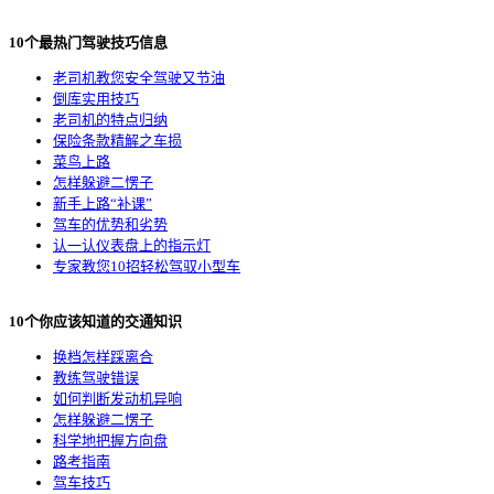
10个最热门驾驶技巧信息
老司机教您安全驾驶又节油
倒库实用技巧
老司机的特点归纳
保险条款精解之车损
菜鸟上路
怎样躲避二愣子
新手上路“补课”
驾车的优势和劣势
认一认仪表盘上的指示灯
专家教您10招轻松驾驭小型车
10个你应该知道的交通知识
换档怎样踩离合
教练驾驶错误
如何判断发动机异响
怎样躲避二愣子
科学地把握方向盘
路考指南
驾车技巧