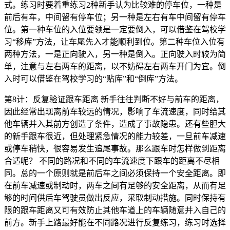
式。练习时要着重练习2种新手认为比较难的停车位，一种是
前后有车，中间留有停车位；另一种是左右有车中间留有停车
位。第一种车位的入位要领是一定要倒入，可以借鉴在驾校学
习“移库”方法，让车尾先入才能顺利到位。第二种车位入位有
两种方法，一是正向驶入，另一种是倒入。正向驶入时较为简
单，注意与左右两车的距离，以不妨碍左右两车开门为宜。倒
入时可以借鉴在驾校学习的“贴库”和“倒库”方法。
第8计：反复验证跟车距离 新手往往判断不好与前车的距离，
因此经常出现离前车较远的情况，影响了车流速度，同时给其
他车辆并入其前方创造了条件，造成了事故隐患。还有些胆大
的新手跟车很近，但处理紧急情况的能力较差，一旦前车减速
或停车稍快，很容易发生追尾事故。那么跟车时怎样做到距离
合适呢？ 不同的路况和不同的车流速度下跟车的距离不尽相
同。总的一个原则就是前后车之间必须保持一个安全距离。即
在前车减速或制动时，两车之间有足够的安全距离，从而有足
够的时间供后车驾驶员做出反应，采取制动措施。同时保持有
限的跟车距离又可有效防止其他车道上的车辆随意并入自己的
前方。新手上路最好能在不同路况进行反复练习，练习时选择