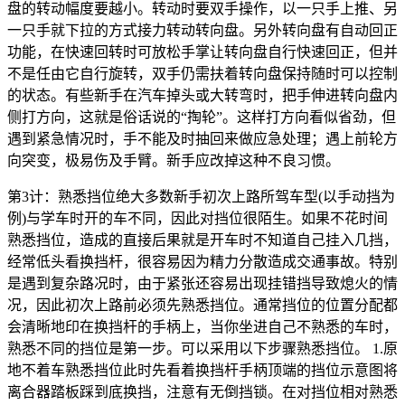
盘的转动幅度要越小。转动时要双手操作，以一只手上推、另
一只手就下拉的方式接力转动转向盘。另外转向盘有自动回正
功能，在快速回转时可放松手掌让转向盘自行快速回正，但并
不是任由它自行旋转，双手仍需扶着转向盘保持随时可以控制
的状态。有些新手在汽车掉头或大转弯时，把手伸进转向盘内
侧打方向，这就是俗话说的“掏轮”。这样打方向看似省劲，但
遇到紧急情况时，手不能及时抽回来做应急处理；遇上前轮方
向突变，极易伤及手臂。新手应改掉这种不良习惯。
第3计：熟悉挡位绝大多数新手初次上路所驾车型(以手动挡为
例)与学车时开的车不同，因此对挡位很陌生。如果不花时间
熟悉挡位，造成的直接后果就是开车时不知道自己挂入几挡，
经常低头看换挡杆，很容易因为精力分散造成交通事故。特别
是遇到复杂路况时，由于紧张还容易出现挂错挡导致熄火的情
况，因此初次上路前必须先熟悉挡位。通常挡位的位置分配都
会清晰地印在换挡杆的手柄上，当你坐进自己不熟悉的车时，
熟悉不同的挡位是第一步。可以采用以下步骤熟悉挡位。 1.原
地不着车熟悉挡位此时先看着换挡杆手柄顶端的挡位示意图将
离合器踏板踩到底换挡，注意有无倒挡锁。在对挡位相对熟悉