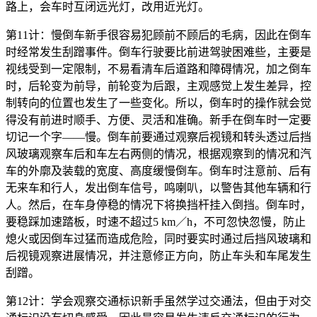
路上，会车时互闭远光灯，改用近光灯。
第11计：慢倒车新手很容易犯顾前不顾后的毛病，因此在倒车
时经常发生刮蹭事件。倒车行驶要比前进驾驶困难些，主要是
视线受到一定限制，不易看清车后道路和障碍情况，加之倒车
时，后轮变为前导，前轮变为后跟，主观感觉上发生差异，控
制转向的位置也发生了一些变化。所以，倒车时的操作就会觉
得没有前进时顺手、方便、灵活和准确。新手在倒车时一定要
切记一个字——慢。倒车前要通过观察后视镜和转头透过后挡
风玻璃观察车后和车左右两侧的情况，根据观察到的情况和汽
车的外廓及装载的宽度、高度缓慢倒车。倒车时注意前、后有
无来车和行人，发出倒车信号，鸣喇叭，以警告其他车辆和行
人。然后，在车身停稳的情况下将换挡杆挂入倒挡。倒车时，
要稳踩加速踏板，时速不超过5 km／h，不可忽快忽慢，防止
熄火或因倒车过猛而造成危险，同时要实时通过后挡风玻璃和
后视镜观察进展情况，并注意修正方向，防止车头和车尾发生
刮蹭。
第12计：学会观察交通标识新手虽然学过交通法，但由于对交