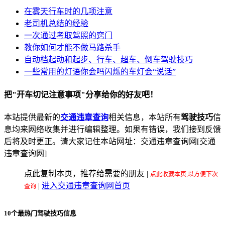
在雾天行车时的几项注意
老司机总结的经验
一次通过考取驾照的窍门
教你如何才能不做马路杀手
自动档起动和起步、行车、超车、倒车驾驶技巧
一些常用的灯语你会吗闪烁的车灯会“说话”
把"开车切记注意事项"分享给你的好友吧！
本站提供最新的
交通违章查询
相关信息，本站所有
驾驶技巧
信
息均来网络收集并进行编辑整理。如果有错误，我们接到反馈
后将及时更正。请大家记住本站网址：交通违章查询网[交通
违章查询网]
点此复制本页，推荐给需要的朋友
|
点此收藏本页,以方便下次
|
进入交通违章查询网首页
查询
10个最热门驾驶技巧信息