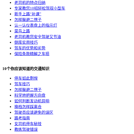
老司机的特点归纳
专家教您10招轻松驾驭小型车
新手上路“补课”
怎样躲避二愣子
认一认仪表盘上的指示灯
菜鸟上路
老司机教您安全驾驶又节油
倒库实用技巧
驾车的优势和劣势
保险条款精解之车损
10个你应该知道的交通知识
停车如此剽悍
驾车技巧
怎样躲避二愣子
科学地把握方向盘
如何判断发动机异响
换档怎样踩离合
驾驶员应该避免的误区
路考指南
女司机停车秘技
教练驾驶错误