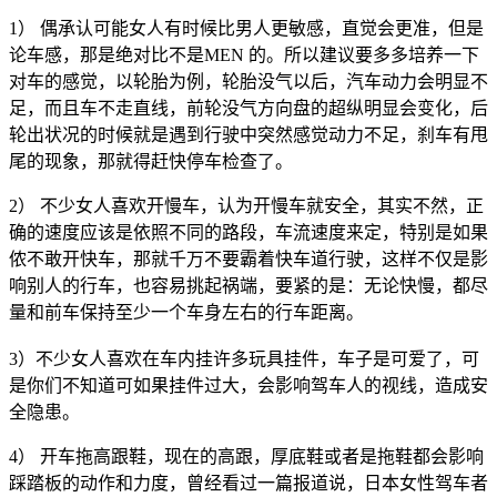
1） 偶承认可能女人有时候比男人更敏感，直觉会更准，但是
论车感，那是绝对比不是MEN 的。所以建议要多多培养一下
对车的感觉，以轮胎为例，轮胎没气以后，汽车动力会明显不
足，而且车不走直线，前轮没气方向盘的超纵明显会变化，后
轮出状况的时候就是遇到行驶中突然感觉动力不足，刹车有甩
尾的现象，那就得赶快停车检查了。
2） 不少女人喜欢开慢车，认为开慢车就安全，其实不然，正
确的速度应该是依照不同的路段，车流速度来定，特别是如果
侬不敢开快车，那就千万不要霸着快车道行驶，这样不仅是影
响别人的行车，也容易挑起祸端，要紧的是：无论快慢，都尽
量和前车保持至少一个车身左右的行车距离。
3）不少女人喜欢在车内挂许多玩具挂件，车子是可爱了，可
是你们不知道可如果挂件过大，会影响驾车人的视线，造成安
全隐患。
4） 开车拖高跟鞋，现在的高跟，厚底鞋或者是拖鞋都会影响
踩踏板的动作和力度，曾经看过一篇报道说，日本女性驾车者