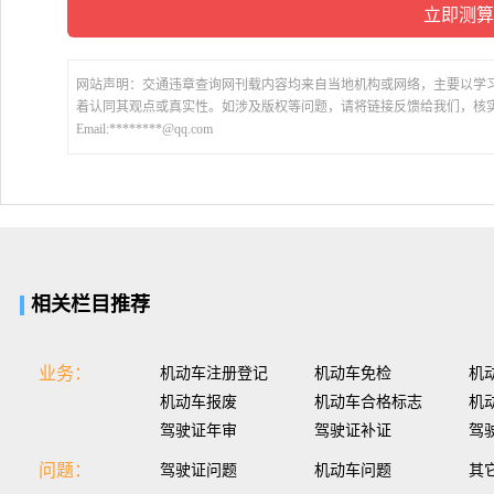
网站声明：交通违章查询网刊载内容均来自当地机构或网络，主要以学
着认同其观点或真实性。如涉及版权等问题，请将链接反馈给我们，核
Email:********@qq.com
相关栏目推荐
业务：
机动车注册登记
机动车免检
机
机动车报废
机动车合格标志
机
驾驶证年审
驾驶证补证
驾
问题：
驾驶证问题
机动车问题
其