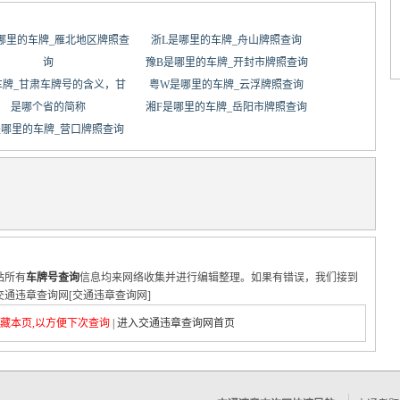
哪里的车牌_雁北地区牌照查
浙L是哪里的车牌_舟山牌照查询
询
豫B是哪里的车牌_开封市牌照查询
车牌_甘肃车牌号的含义，甘
粤W是哪里的车牌_云浮牌照查询
是哪个省的简称
湘F是哪里的车牌_岳阳市牌照查询
是哪里的车牌_营口牌照查询
站所有
车牌号查询
信息均来网络收集并进行编辑整理。如果有错误，我们接到
通违章查询网[交通违章查询网]
藏本页,以方便下次查询
|
进入交通违章查询网首页