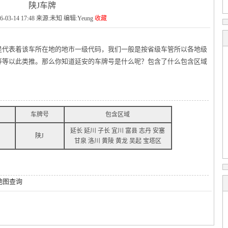
陕J车牌
6-03-14 17:48 来源:未知 编辑:Yeung
收藏
是代表着该车所在地的地市一级代码，我们一般是按省级车管所以各地级
等等以此类推。那么你知道延安的车牌号是什么呢？包含了什么包含区域
车牌号
包含区域
延长 延川 子长 宜川 富县 志丹 安塞
陕J
甘泉 洛川 黄陵 黄龙 吴起 宝塔区
地图查询