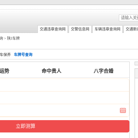
交通违章查询网
交警信息网
车辆违章查询网
交通新
询
>
陕J车牌
车保养
车牌号查询
6运势
命中贵人
八字合婚