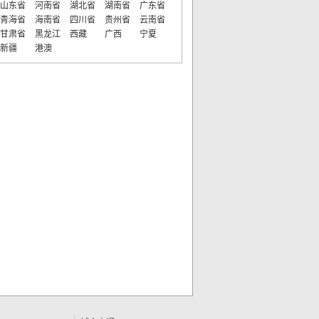
山东省
河南省
湖北省
湖南省
广东省
青海省
海南省
四川省
贵州省
云南省
甘肃省
黑龙江
西藏
广西
宁夏
新疆
港澳