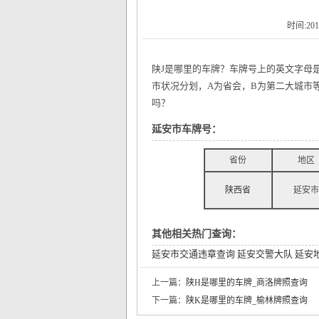
时间:201
陕J是哪里的车牌？车牌号上的英文字母
市状况分划，A为省会，B为第二大城市
吗？
延安市车牌号：
省份
地区
陕西省
延安市
其他相关热门查询：
延安市交通违章查询
延安交警大队
延安
上一篇：
陕H是哪里的车牌_商洛牌照查询
下一篇：
陕K是哪里的车牌_榆林牌照查询