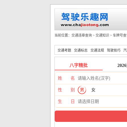
当前位置：
交通违章查询
>
交通知识
>
车牌号查
交通考题
交通标志
交通法规
驾驶技巧
汽
八字精批
202
姓 名
性 别
男
女
生 日