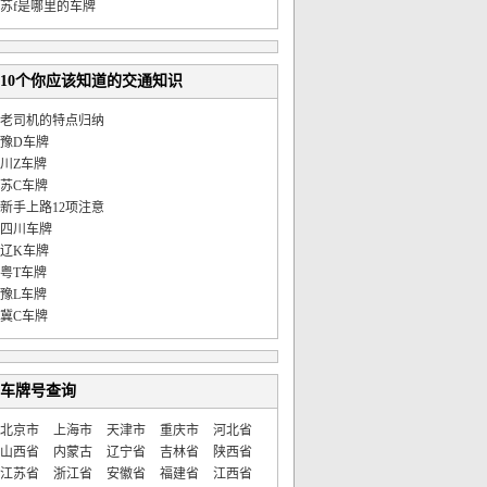
苏f是哪里的车牌
10个你应该知道的交通知识
老司机的特点归纳
豫D车牌
川Z车牌
苏C车牌
新手上路12项注意
四川车牌
辽K车牌
粤T车牌
豫L车牌
冀C车牌
车牌号查询
北京市
上海市
天津市
重庆市
河北省
山西省
内蒙古
辽宁省
吉林省
陕西省
江苏省
浙江省
安徽省
福建省
江西省