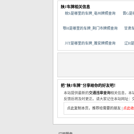
陕J车牌相关信息
皖S是哪里的车牌_亳州牌照查询
晋G是
鄂H是哪里的车牌_荆门市牌照查询
甘肃
川T是哪里的车牌_雅安牌照查询
辽H
把"陕J车牌"分享给你的好友吧！
本站提供最新的
交通违章查询
相关信息，本
反馈后将及时更正。请大家记住本站网址：交
点此复制本页，推荐给需要的朋友
|
点此收