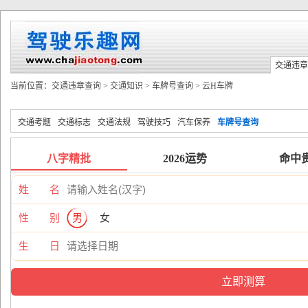
交通违章
当前位置：
交通违章查询
>
交通知识
>
车牌号查询
>
云H车牌
交通考题
交通标志
交通法规
驾驶技巧
汽车保养
车牌号查询
八字精批
2026运势
命中
姓 名
性 别
男
女
生 日