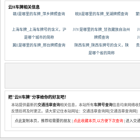
云H车牌相关信息
赣J是哪里的车牌_萍乡牌照查询
皖B是哪里的车牌_芜湖牌照查询
蒙
上海车牌_上海车牌号的含义，沪
川V是哪里的车牌_甘孜藏族自治州
是哪个城市的简称
牌照查询
冀E是哪里的车牌_邢台牌照查询
陕西车牌_陕西车牌号的含义，陕
贵
是哪个省的简称
把"云H车牌"分享给你的好友吧！
本站提供最新的
交通违章查询
相关信息，本站所有
车牌号查询
信息均来网络收
反馈后将及时更正。请大家记住本站网址：交通违章查询网[交通违章查询网]
点此复制本页，推荐给需要的朋友
|
点此收藏本页,以方便下次查询
|
进入交