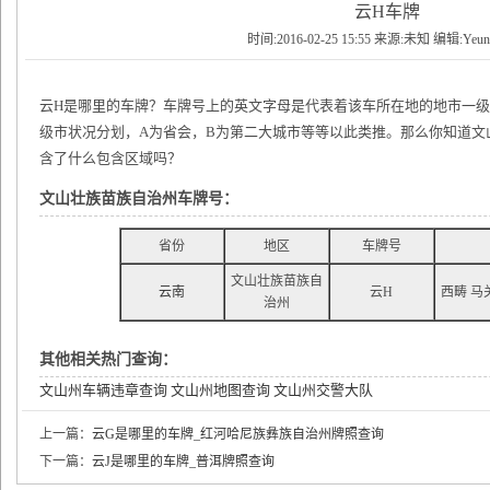
云H车牌
时间:2016-02-25 15:55 来源:未知 编辑:Yeu
云H是哪里的车牌？车牌号上的英文字母是代表着该车所在地的地市一
级市状况分划，A为省会，B为第二大城市等等以此类推。那么你知道文
含了什么包含区域吗？
文山壮族苗族自治州车牌号：
省份
地区
车牌号
文山壮族苗族自
云南
云H
西畴 马
治州
其他相关热门查询：
文山州车辆违章查询
文山州地图查询
文山州交警大队
上一篇：
云G是哪里的车牌_红河哈尼族彝族自治州牌照查询
下一篇：
云J是哪里的车牌_普洱牌照查询