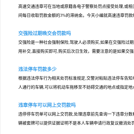
高速交通违章可在当地或原籍各电子警察处罚点接受处理,或相
间每日收取罚款金额的3%的滞纳金。今天小编就高速违章罚款
交强险过期晚交会罚款吗
交强险是一种社会强制保险,驾驶人必须购买,如果在交强险过期
用补交,直接购买即可,购买后次日生效，需要注意的是如果交
违法停车罚款多少
根据违法停车行为相关处罚标准规定,交警对粘贴违法停车告知
人通行的车辆,可以将机动车拖移至不妨碍交通的地点或指定地点
违章停车可以网上交罚款吗
违停停车罚单可以网上交罚款,处理违章前先查询一下违章分数
辆被套牌可以提供证据证明不是本人车辆申请行政复议撤消处