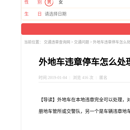
性 别
男
女
生 日
当前位置：
交通违章查询网
>
交通问题
> 外地车违章停车怎么
外地车违章停车怎么处
时间:2019-01-04
浏览 416 次
匿名
【导读】外地车在本地违章完全可以处理，
册地车管所或交警队，另一个是车辆违章地