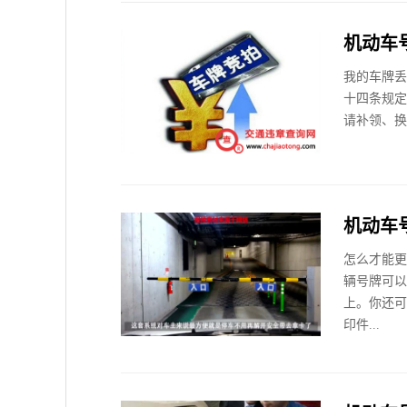
机动车
我的车牌丢
十四条规定
请补领、换
机动车
怎么才能更
辆号牌可以
上。你还可
印件...