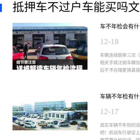
抵押车不过户车能买吗文
车不年检会有什
12-18
车辆连续脱审三次
相关手续注销车辆
后不予办理更换直
务，黑名单会永久持
车辆不年检有什
12-17
其实车辆不年检的
吧！机动车行驶证