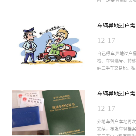
时一定要协商好交
交。
车辆异地过户需
12-17
自己得车异地过户
检、车辆选号、转
纳二手车交易税。私
车辆异地过户需
12-17
外地车落户本地再
完续，核发车辆档