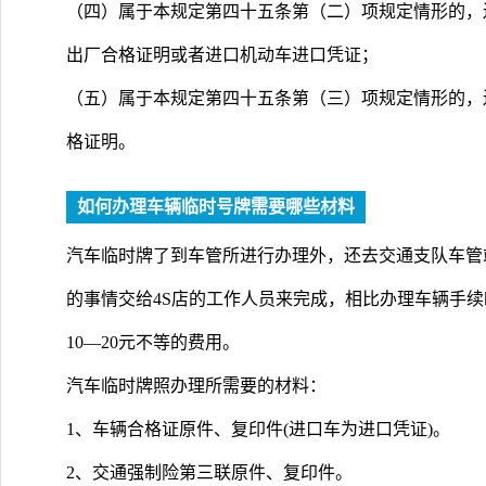
（四）属于本规定第四十五条第（二）项规定情形的，
出厂合格证明或者进口机动车进口凭证；
（五）属于本规定第四十五条第（三）项规定情形的，
格证明。
如何办理车辆临时号牌需要哪些材料
汽车临时牌了到车管所进行办理外，还去交通支队车管
的事情交给4S店的工作人员来完成，相比办理车辆手续
10—20元不等的费用。
汽车临时牌照办理所需要的材料：
1、车辆合格证原件、复印件(进口车为进口凭证)。
2、交通强制险第三联原件、复印件。