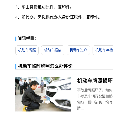
3、车主身份证明原件、复印件。
4、如代办，需提供代办人身份证原件、复印件。
资讯栏目：
机动车牌照
机动车报废
机动车过户
机动车年检
机动车临时牌照怎么办评论
机动车牌照损坏
事故后牌照坏了，如何
书以及车辆行驶证和破
领取一份申请表，填写
牌...