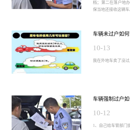
档；第二在落户地
保当地还接收这辆车
车辆未过户如何
10-13
我在外地车卖了没过
车辆强制过户如
10-12
1、自己给车管部门