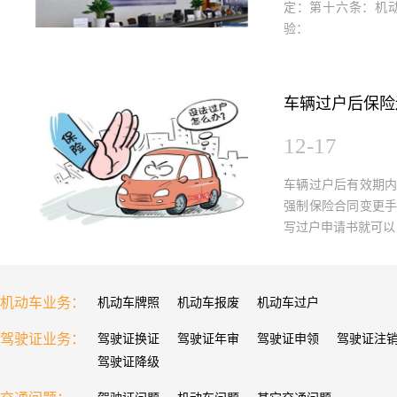
定：第十六条：机
验：
车辆过户后保险
12-17
车辆过户后有效期
强制保险合同变更
写过户申请书就可以
机动车业务：
机动车牌照
机动车报废
机动车过户
驾驶证业务：
驾驶证换证
驾驶证年审
驾驶证申领
驾驶证注
驾驶证降级