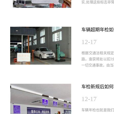
实,处理这些标志非
车辆超期年检如
12-17
根据交通法相关规
路，查获将处以扣3
一切交通事故，由当
车检新规后如何
12-17
车辆年检也就是我