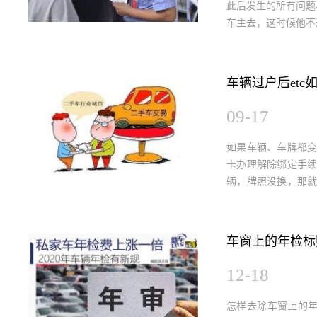
此后发生的所有问题
车主去，这时候他不
车辆过户后etc
09-17
如果车辆、车牌都变
卡办理解除绑定手续
辆，牌照没换，那就
号码、发动机号码等
车窗上的年检标
12-18
怎样去除车窗上的年