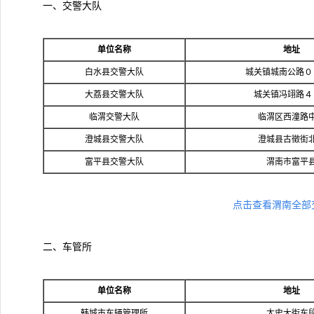
一、交警大队
单位名称
地址
白水县交警大队
城关镇城南公路０
大荔县交警大队
城关镇冯翊路４
临渭交警大队
临渭区西潼路
澄城县交警大队
澄城县古徵街
富平县交警大队
渭南市富平
点击查看渭南全部
二、车管所
单位名称
地址
韩城市车辆管理所
太史大街东