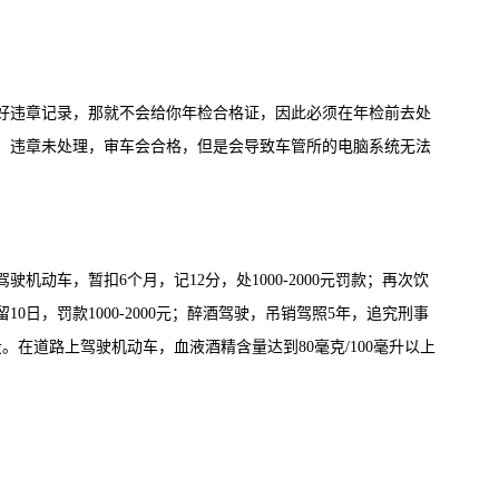
好违章记录，那就不会给你年检合格证，因此必须在年检前去处
。违章未处理，审车会合格，但是会导致车管所的电脑系统无法
机动车，暂扣6个月，记12分，处1000-2000元罚款；再次饮
0日，罚款1000-2000元；醉酒驾驶，吊销驾照5年，追究刑事
。在道路上驾驶机动车，血液酒精含量达到80毫克/100毫升以上
车，依照刑法第一百三十三条之一第一款的规定，以危险驾驶罪