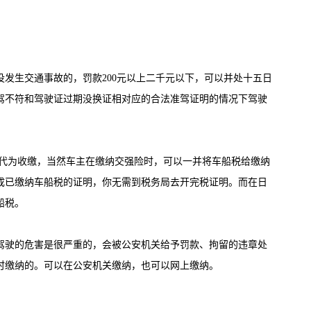
发生交通事故的，罚款200元以上二千元以下，可以并处十五日
驾不符和驾驶证过期没换证相对应的合法准驾证明的情况下驾驶
来代为收缴，当然车主在缴纳交强险时，可以一并将车船税给缴纳
成已缴纳车船税的证明，你无需到税务局去开完税证明。而在日
船税。
驾驶的危害是很严重的，会被公安机关给予罚款、拘留的违章处
时缴纳的。可以在公安机关缴纳，也可以网上缴纳。