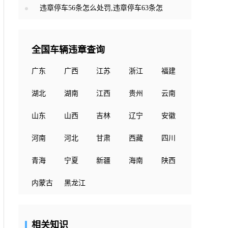
违章停车56条怎么处罚,违章停车63条怎
全国车辆违章查询
广东
广西
江苏
浙江
福建
湖北
湖南
江西
贵州
云南
山东
山西
吉林
辽宁
安徽
河南
河北
甘肃
西藏
四川
青海
宁夏
新疆
海南
陕西
内蒙古
黑龙江
相关知识