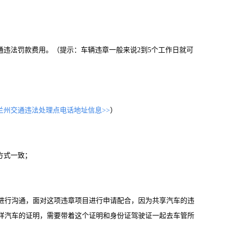
通违法罚款费用。（提示：车辆违章一般来说2到5个工作日就可
兰州交通违法处理点电话地址信息>>
）
方式一致；
进行沟通，面对这项违章项目进行申请配合，因为共享汽车的违
样汽车的证明，需要带着这个证明和身份证驾驶证一起去车管所