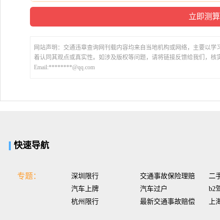
网站声明：交通违章查询网刊载内容均来自当地机构或网络，主要以学
着认同其观点或真实性。如涉及版权等问题，请将链接反馈给我们，核
Email:********@qq.com
快速导航
专题：
深圳限行
交通事故保险理赔
二
汽车上牌
汽车过户
b2
杭州限行
最新交通事故赔偿
上