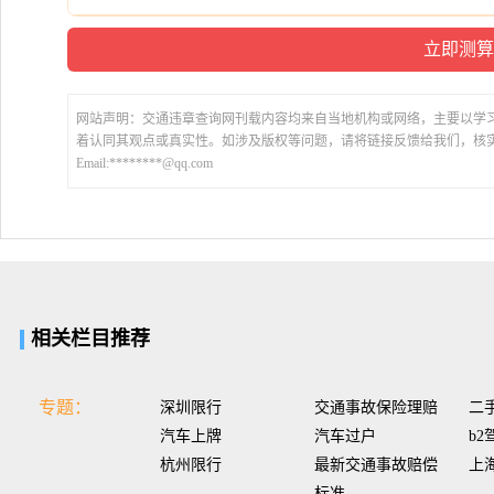
网站声明：交通违章查询网刊载内容均来自当地机构或网络，主要以学
着认同其观点或真实性。如涉及版权等问题，请将链接反馈给我们，核
Email:********@qq.com
相关栏目推荐
专题：
深圳限行
交通事故保险理赔
二
汽车上牌
汽车过户
b2
杭州限行
最新交通事故赔偿
上
标准