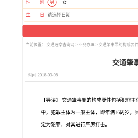
性 别
男
女
生 日
当前位置：
交通违章查询网
>
业务办理
> 交通肇事罪的构成要
交通肇
时间:2018-03-08
【导读】 交通肇事罪的构成要件包括犯罪主
中，犯罪主体为一般主体，即年满16周岁，
定为犯罪，对其进行严厉打击。