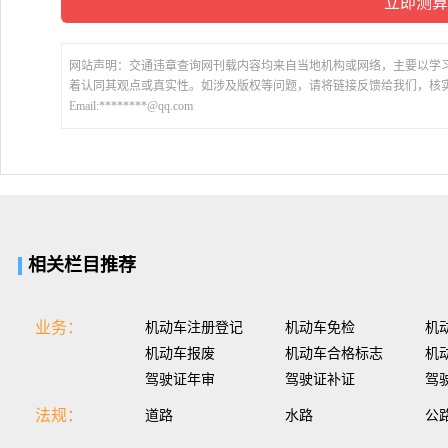
网站声明：交通违章查询网刊载内容均来自当地机构或网络，主要以学
着认同其观点或真实性。如涉及版权等问题，请将链接反馈给我们，核
Email:********@qq.com
相关栏目推荐
业务：
机动车注册登记
机动车免检
机
机动车报废
机动车合格标志
机
驾驶证年审
驾驶证补证
驾
法规：
道路
水路
公