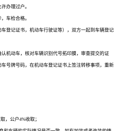
允许办理过户。
毕，车检合格。
动车登记证书，机动车行驶证等），双方一起到车辆登记
确认机动车，核对车辆识别代号拓印膜，审查提交的证
动车号牌号码，在机动车登记证书上签注转移事项，重新
取，公户4%收取；
信息和车辆的实际情况是否一致，如有加装或者改装的情