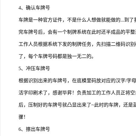
4、确认车牌号
车牌是一种官方证件，不是什么人想做就能做的...到
完车牌号后，会有一个制牌系统在此时还半成品的平整
工作人员根据系统下发的制牌任务，先扫描二维码识别
了，每个车牌号码都是独一无二的。
5、冲压车牌号
根据识别出来的车牌号，在底模里码放对应的汉字/字母/
活字印刷术了，感谢毕昇！负责加工的工作人员正将空
后，压制好的车牌号就凸显出来了~此时的车牌，还是
骤！
6、擦出车牌号