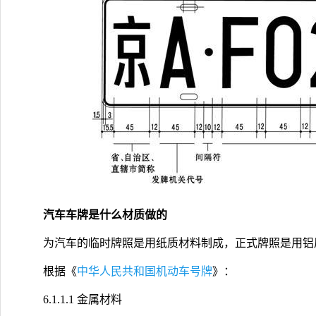
汽车车牌是什么材质做的
为汽车的临时牌照是用纸质材料制成，正式牌照是用铝
根据《
中华人民共和国机动车号牌
》：
6.1.1.1 金属材料