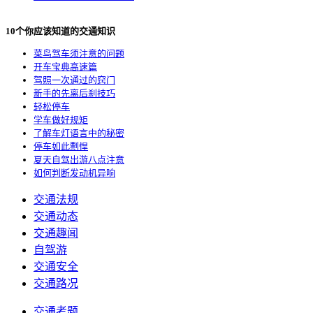
10个你应该知道的交通知识
菜鸟驾车须注意的问题
开车宝典高速篇
驾照一次通过的窍门
新手的先离后刹技巧
轻松停车
学车做好规矩
了解车灯语言中的秘密
停车如此剽悍
夏天自驾出游八点注意
如何判断发动机异响
交通法规
交通动态
交通趣闻
自驾游
交通安全
交通路况
交通考题