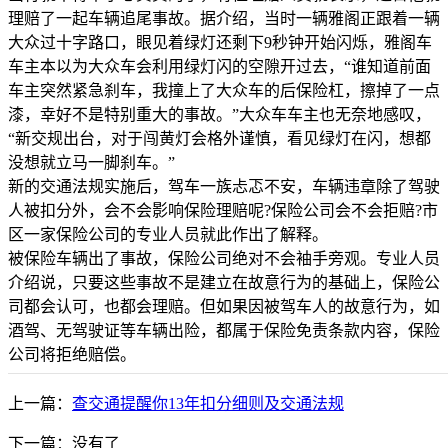
理赔了一起车辆追尾事故。据介绍，当时一辆雅阁正跟着一辆
大众过十字路口，眼见着绿灯还剩下9秒钟开始闪烁，雅阁车
车主本以为大众车会利用绿灯闪的空隙开过去，“谁知道前面
车主突然紧急刹车，我撞上了大众车的后保险杠，擦掉了一点
漆，幸好不是特别重大的事故。”大众车车主也无奈地感叹，
“新交规出台，对于闯黄灯会格外谨慎，看见绿灯在闪，想都
没想就立马一脚刹车。”
新的交通法规实施后，驾车一族忐忑不安，车辆违章除了驾驶
人被扣分外，会不会影响保险理赔呢?保险公司会不会拒赔?市
区一家保险公司的专业人员就此作出了解释。
被保险车辆出了事故，保险公司绝对不会袖手旁观。专业人员
介绍说，只要这些事故不是建立在故意行为的基础上，保险公
司都会认可，也都会理赔。但如果因被驾车人的故意行为，如
酒驾、无驾驶证等车辆出险，都属于保险免责条款内容，保险
公司将拒绝赔偿。
上一篇：
查交通提醒你13年扣分细则及交通法规
下一篇：没有了