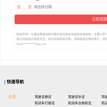
生 日
网站声明：交通违章查询网刊载内容均来自当地机构或网络，主要以学
着认同其观点或真实性。如涉及版权等问题，请将链接反馈给我们，核
Email:********@qq.com
快速导航
业务：
驾驶证换证
驾驶证补证
驾
机动车行驶证
机动车合格标志
机