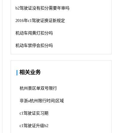
b2驾驶证没有扣分需要年审吗
2016年c1驾驶证换证新规定
机动车闯黄灯扣分吗
机动车禁停会扣分吗
相关业务
杭州景区单双号限行
非浙a杭州限行时间|区域
c1驾驶证实习期
c1驾驶证升级b2