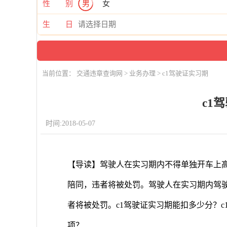
性 别
男
女
生 日
当前位置：
交通违章查询网
>
业务办理
> c1驾驶证实习期
c1
时间:2018-05-07
【导读】驾驶人在实习期内不得单独开车上
陪同，违者将被处罚。驾驶人在实习期内驾驶
者将被处罚。c1驾驶证实习期能扣多少分？c
项？