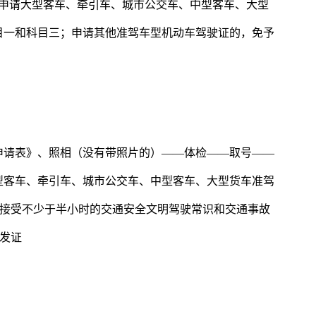
人申请大型客车、牵引车、城市公交车、中型客车、大型
目一和科目三；申请其他准驾车型机动车驾驶证的，免予
申请表》、照相（没有带照片的）――体检――取号――
型客车、牵引车、城市公交车、中型客车、大型货车准驾
-接受不少于半小时的交通安全文明驾驶常识和交通事故
、发证