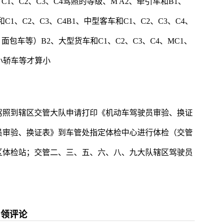
C1、C2、C3、C4驾照的等级、M A2、牵引车和B1、
和C1、C2、C3、C4B1、中型客车和C1、C2、C3、C4、
包车等）B2、大型货车和C1、C2、C3、C4、MC1、
如小轿车等才算小
驾照到辖区交管大队申请打印《机动车驾驶员审验、换证
员审验、换证表》到车管处指定体检中心进行体检（交管
区体检站；交管二、三、五、六、八、九大队辖区驾驶员
申领评论