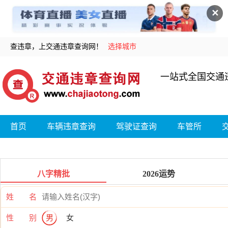
✕
查违章，上交通违章查询网！
选择城市
一站式全国交通
首页
车辆违章查询
驾驶证查询
车管所
八字精批
2026运势
姓 名
性 别
男
女