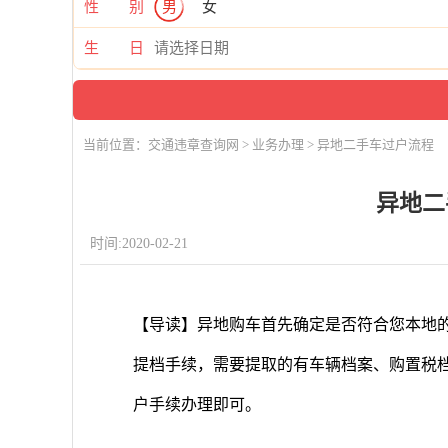
性 别
男
女
生 日
当前位置：
交通违章查询网
>
业务办理
> 异地二手车过户流程
异地二
时间:2020-02-21
【导读】异地购车首先确定是否符合您本地
提档手续，需要提取的有车辆档案、购置税
户手续办理即可。