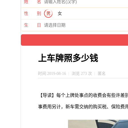
姓 名
性 别
男
女
生 日
上车牌照多少钱
时间:2019-08-16
浏览 273 次
匿名
【导读】每个上牌处事点的收费会有些许差别
事费用另计，新车需交纳的购买税、保险费