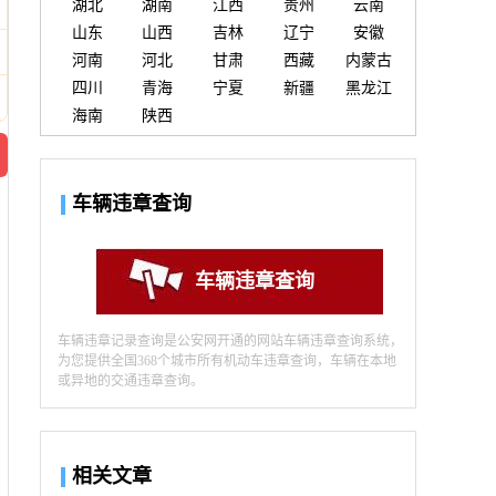
湖北
湖南
江西
贵州
云南
山东
山西
吉林
辽宁
安徽
河南
河北
甘肃
西藏
内蒙古
四川
青海
宁夏
新疆
黑龙江
海南
陕西
车辆违章查询
车辆违章查询
车辆违章记录查询是公安网开通的网站车辆违章查询系统，
为您提供全国368个城市所有机动车违章查询，车辆在本地
或异地的交通违章查询。
相关文章