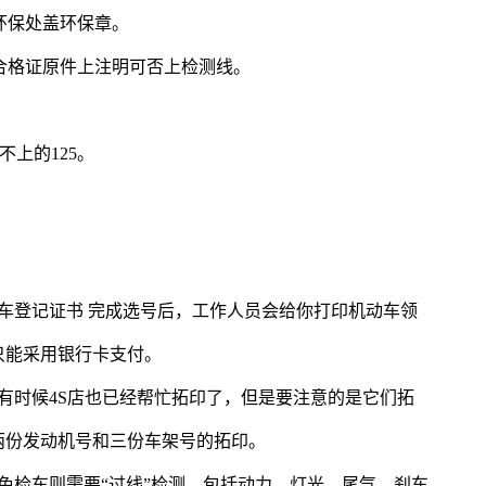
环保处盖环保章。
在合格证原件上注明可否上检测线。
。
不上的125。
。
车登记证书 完成选号后，工作人员会给你打印机动车领
只能采用银行卡支付。
有时候4S店也已经帮忙拓印了，但是要注意的是它们拓
两份发动机号和三份车架号的拓印。
免检车则需要“过线”检测，包括动力、灯光、尾气、刹车