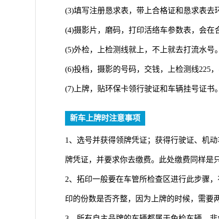
(3)填写注册恳求表，带上合格证和恳求表去
(4)摄影片，磨码，打印活络车参数表，会
(5)外检，上检测线就上，不上就去打流水号
(6)投档，摄影的号码，交钱，上检测线225，
(7)上牌，贴环保卡领行驶证和车辆挂号证书
新车上牌时注意事项
1、选号并获得领牌凭证；获得行驶证、机动
牌凭证，并要求你去缴费。此处缴费同样是
2、拓印一般要在车管所检查区进行此步骤，
印的份数是否齐整，因为上牌的时候，需要
3、所有自主品牌的车辆都属于免检车辆，非