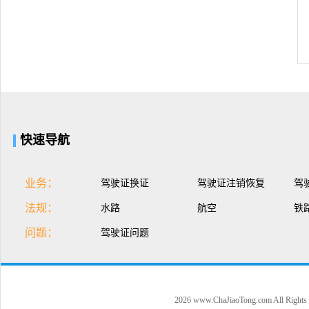
快速导航
业务：
驾驶证换证
驾驶证注销恢复
驾
法规：
水路
航空
铁
问题：
驾驶证问题
2026 www.ChaJiaoTong.com All Rights