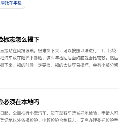
摩托车年检
检标志怎么揭下
直接贴在风挡玻璃，很难撕下来，可以按照以法进行：1、比较
把汽车放在阳光下暴晒，这时年检贴后面的胶就会比较软，然后
撕下来，揭的时候一定要慢，揭的太快容易撕坏，会有小部分留
检必须在本地吗
9月1日起，全面推行小型汽车、货车型客车跨省异地检验，申请人可
登记地以外省接检验，申领检验合格标志，无需办理委托检验手