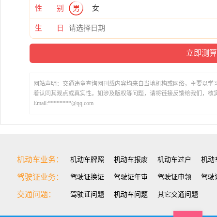
性 别
男
女
生 日
网站声明：交通违章查询网刊载内容均来自当地机构或网络，主要以学
着认同其观点或真实性。如涉及版权等问题，请将链接反馈给我们，核
Email:********@qq.com
机动车业务：
机动车牌照
机动车报废
机动车过户
机动
驾驶证业务：
驾驶证换证
驾驶证年审
驾驶证申领
驾驶
交通问题：
驾驶证问题
机动车问题
其它交通问题
Top1