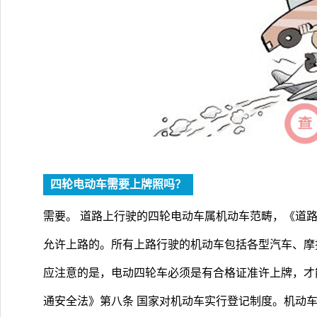
四轮电动车需要上牌照吗？
需要。 道路上行驶的四轮电动车属机动车范畴，《道
允许上路的。所有上路行驶的机动车包括各型汽车、摩
应注意的是，电动四轮车必须是有合格证准许上牌，才能
通安全法》第八条 国家对机动车实行登记制度。机动