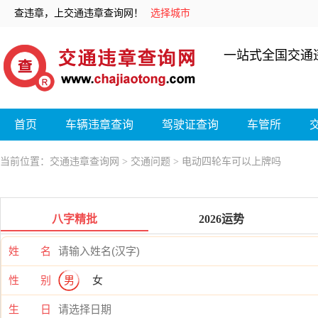
查违章，上交通违章查询网！
选择城市
一站式全国交通
首页
车辆违章查询
驾驶证查询
车管所
当前位置：
交通违章查询网
>
交通问题
> 电动四轮车可以上牌吗
八字精批
2026运势
姓 名
性 别
男
女
生 日