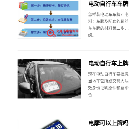
电动自行车车牌
怎样装电动车车牌？电
料：车牌及配套的螺丝
车车牌的材料第二步、
螺...
电动自行车上牌
现在电动自行车要挂牌
当地车管所或交警大队
效身份证明原件和复印
合...
电摩可以上牌吗