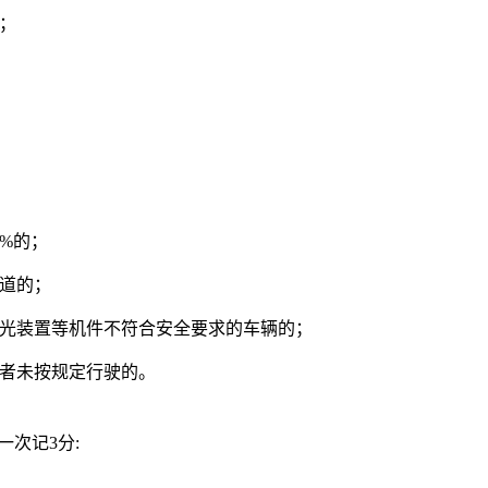
；
0%的；
车道的；
灯光装置等机件不符合安全要求的车辆的；
或者未按规定行驶的。
一次记3分: