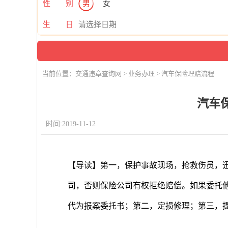
性 别
男
女
生 日
当前位置：
交通违章查询网
>
业务办理
> 汽车保险理赔流程
汽车
时间:2019-11-12
【导读】第一，保护事故现场，抢救伤员，迅
司，否则保险公司有权拒绝赔偿。如果委托
代为报案委托书；第二，定损修理；第三，