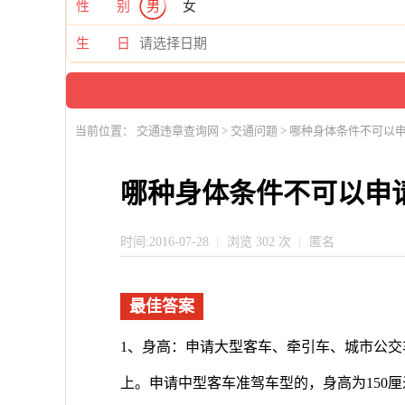
性 别
男
女
生 日
当前位置：
交通违章查询网
>
交通问题
> 哪种身体条件不可以
哪种身体条件不可以申
时间:2016-07-28
浏览 302 次
匿名
最佳答案
1、身高：申请大型客车、牵引车、城市公交
上。申请中型客车准驾车型的，身高为150