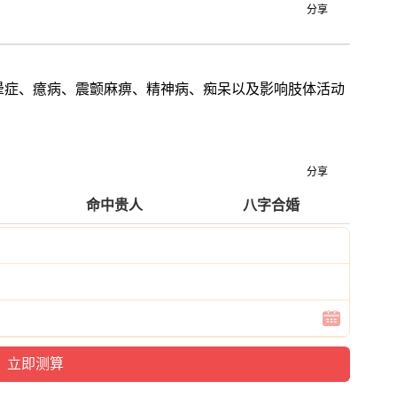
分享
晕症、癔病、震颤麻痹、精神病、痴呆以及影响肢体活动
分享
命中贵人
八字合婚