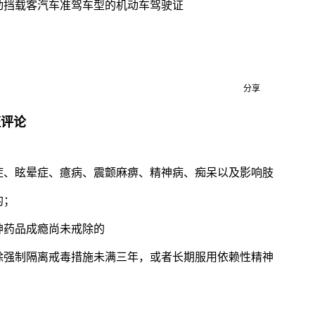
动挡载客汽车准驾车型的机动车驾驶证
分享
证评论
症、眩晕症、癔病、震颤麻痹、精神病、痴呆以及影响肢
的；
神药品成瘾尚未戒除的
除强制隔离戒毒措施未满三年，或者长期服用依赖性精神