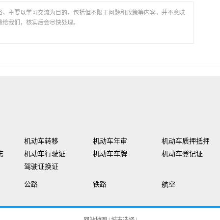
络，主要以学习交流为目的，包括但不限于问题和政策等内容，并不意味
馈给我们，核实后会尽快处理。
机动车转移
机动车年审
机动车质押抵押
志
机动车行驶证
机动车车牌
机动车登记证
驾驶证换证
公路
铁路
航空