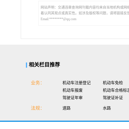
网站声明：交通违章查询网刊载内容均来自当地机构或网
着认同其观点或真实性。如涉及版权等问题，请将链接反
Email:********@qq.com
相关栏目推荐
业务：
机动车注册登记
机动车免检
机动车报废
机动车合格标
驾驶证年审
驾驶证补证
法规：
道路
水路