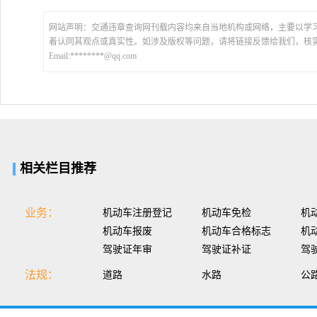
网站声明：交通违章查询网刊载内容均来自当地机构或网络，主要以学
着认同其观点或真实性。如涉及版权等问题，请将链接反馈给我们，核
Email:********@qq.com
相关栏目推荐
业务：
机动车注册登记
机动车免检
机
机动车报废
机动车合格标志
机
驾驶证年审
驾驶证补证
驾
法规：
道路
水路
公