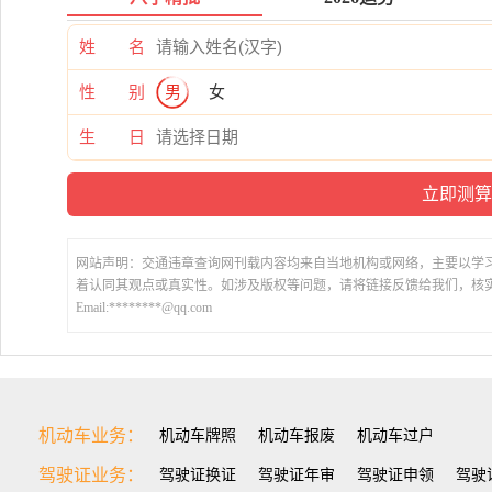
姓 名
性 别
男
女
生 日
网站声明：交通违章查询网刊载内容均来自当地机构或网络，主要以学
着认同其观点或真实性。如涉及版权等问题，请将链接反馈给我们，核
Email:********@qq.com
机动车业务：
机动车牌照
机动车报废
机动车过户
驾驶证业务：
驾驶证换证
驾驶证年审
驾驶证申领
驾驶