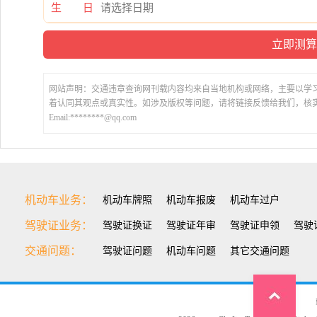
生 日
网站声明：交通违章查询网刊载内容均来自当地机构或网络，主要以学
着认同其观点或真实性。如涉及版权等问题，请将链接反馈给我们，核
Email:********@qq.com
机动车业务：
机动车牌照
机动车报废
机动车过户
驾驶证业务：
驾驶证换证
驾驶证年审
驾驶证申领
驾驶
交通问题：
驾驶证问题
机动车问题
其它交通问题
Top1