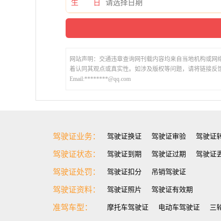
生 日
网站声明：交通违章查询网刊载内容均来自当地机构或网
着认同其观点或真实性。如涉及版权等问题，请将链接反
Email:********@qq.com
驾驶证业务：
驾驶证换证
驾驶证审验
驾驶证
驾驶证状态：
驾驶证到期
驾驶证过期
驾驶证
驾驶证处罚：
驾驶证扣分
吊销驾驶证
驾驶证资料：
驾驶证照片
驾驶证有效期
准驾车型：
摩托车驾驶证
电动车驾驶证
三