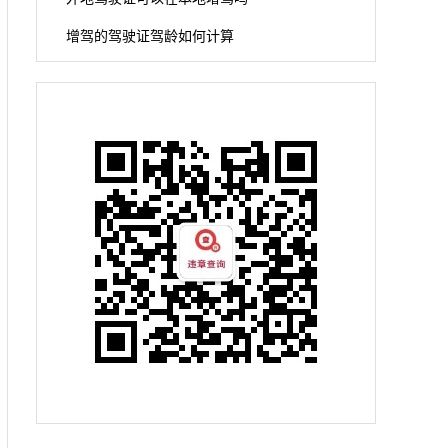
增驾的驾驶证驾龄如何计算