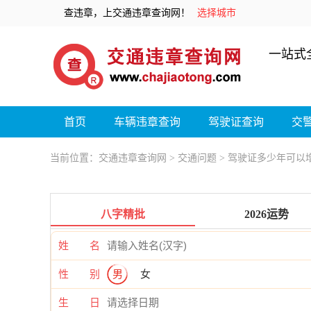
查违章，上交通违章查询网！
选择城市
一站式
首页
车辆违章查询
驾驶证查询
交
当前位置：
交通违章查询网
>
交通问题
> 驾驶证多少年可以
八字精批
2026运势
姓 名
性 别
男
女
生 日