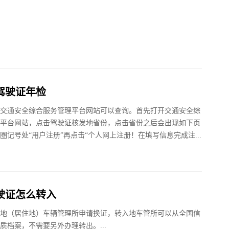
驾驶证年检
交通安全综合服务管理平台网站可以查询。首先打开交通安全综
平台网站，点击驾驶证核发地省份，点击省份之后会出现如下页
圏记号处“用户注册”再点击“个人网上注册！在填写信息完成注...
驶证怎么转入
地（居住地）车辆管理所申请换证，转入地车管所可以从全国信
质档案，不需要另外办理转出。...