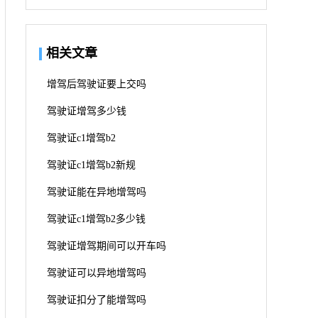
相关文章
增驾后驾驶证要上交吗
驾驶证增驾多少钱
驾驶证c1增驾b2
驾驶证c1增驾b2新规
驾驶证能在异地增驾吗
驾驶证c1增驾b2多少钱
驾驶证增驾期间可以开车吗
驾驶证可以异地增驾吗
驾驶证扣分了能增驾吗