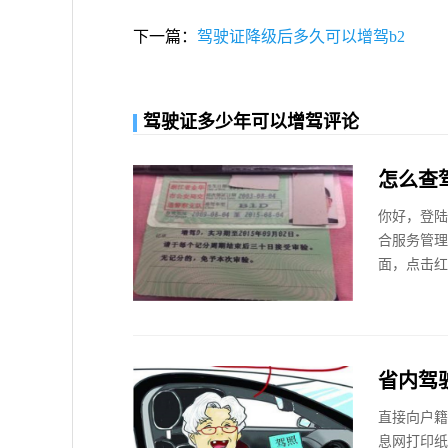
下一篇：
驾驶证降级后多久可以增驾b2
驾驶证多少年可以增驾评论
怎么查
你好，登陆
合服务管理
面，点击红
省内驾
直接向户籍
息网打印纸