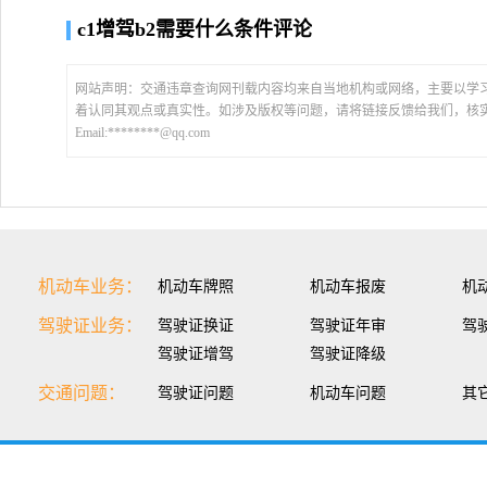
c1增驾b2需要什么条件评论
网站声明：交通违章查询网刊载内容均来自当地机构或网络，主要以学
着认同其观点或真实性。如涉及版权等问题，请将链接反馈给我们，核
Email:********@qq.com
机动车业务：
机动车牌照
机动车报废
机
驾驶证业务：
驾驶证换证
驾驶证年审
驾
驾驶证增驾
驾驶证降级
交通问题：
驾驶证问题
机动车问题
其