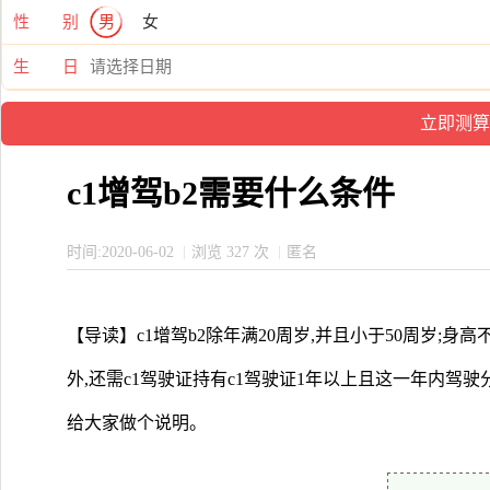
性 别
男
女
生 日
c1增驾b2需要什么条件
时间:2020-06-02
浏览 327 次
匿名
【导读】c1增驾b2除年满20周岁,并且小于50周岁;身高
外,还需c1驾驶证持有c1驾驶证1年以上且这一年内驾驶分
给大家做个说明。