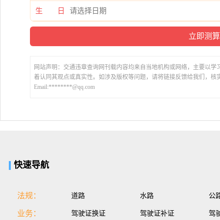
生 日
网站声明：交通违章查询网刊载内容均来自当地机构或网络，主要以学
着认同其观点或真实性。如涉及版权等问题，请将链接反馈给我们，核
Email:********@qq.com
快速导航
法规：
道路
水路
公
业务：
驾驶证换证
驾驶证补证
驾